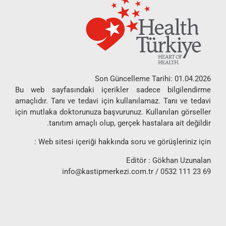
Son Güncelleme Tarihi: 01.04.2026
Bu web sayfasındaki içerikler sadece bilgilendirme
amaçlıdır. Tanı ve tedavi için kullanılamaz. Tanı ve tedavi
için mutlaka doktorunuza başvurunuz. Kullanılan görseller
tanıtım amaçlı olup, gerçek hastalara ait değildir.
Web sitesi içeriği hakkında soru ve görüşleriniz için :
Editör : Gökhan Uzunalan
info@kastipmerkezi.com.tr
/ 0532 111 23 69