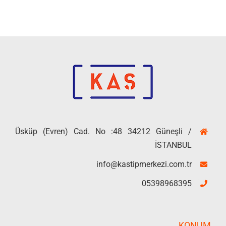
Üsküp (Evren) Cad. No :48 34212 Güneşli /
İSTANBUL
info@kastipmerkezi.com.tr
05398968395
KONUM