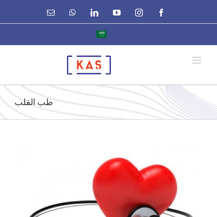
Ski
Email
WhatsApp
LinkedIn
YouTube
Instagram
Facebook
t
conten
طب القلب