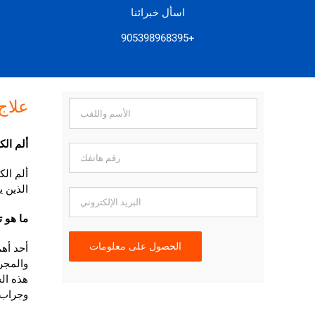
اسأل خبرائنا
+905398968395
علاج
ألم ال
ألم ال
الذين ي
ما هو 
أحد أه
هذه ال
وجراب 