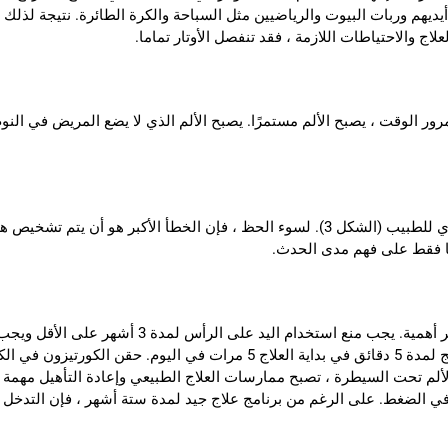
ديهم وربات البيوت والرياضيين مثل السباحة والكرة الطائرة. نتيجة لذل
اج والاحتياطات اللازمة ، فقد تنفصل الأوتار تماما.
مرور الوقت ، يصبح الألم مستمرًا. يصبح الألم الذي لا يضع المريض في ال
يتم تشخيص متلازمة الاصطدام فقط عن طريق التقييم السريري للطبيب (الشكل 3). لسوء الحظ 
نا فقط على فهم مدى الحدث.
في علاج راحة الذراع ، تجنب الحركات المقنعة هو القض
والأدوية المضادة للروماتيزم بالإضافة إلى استخدام عبوات الثلج لمدة 5 دقائق في 
الثلج والعقاقير (الشكل 4). عندما يكون الألم تحت السيطرة ، تصبح ممارسات العلاج الطبيعي وإعادة
ي الضغط. على الرغم من برنامج علاج جيد لمدة ستة أشهر ، فإن التدخل ا