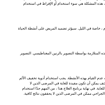
ك ، هذه المشكلة هي سوء استخدام أو الإفراط في استخدام
نوم ، خاصة في الليل. سيؤثر تضميد المريض على أنشطة الحياة
، فإن الخطأ الأكبر هو أن يتم تشخيص هذه المتلازمة بواسطة التصوير بالرنين المغناطيسي. التصوير
ية الأكثر أهمية. يجب منع استخدام اليد على الرأس لمدة 3 أشهر على الأقل ويجب عدم القيام بهذه الأنشطة. يجب استخدام أدوية تخفيف الألم
بداية العلاج 5 مرات في اليوم. حقن الكورتيزون في الكتف يمكن أن تكون مفيدة للغاية في المرضى الذين لا
 التأهيل مهمة للغاية. في نهاية برنامج العلاج هذا ، من المهم جدًا استخدام
لجراحي ممكن في المرضى الذين لا يحققون نتائج كافية.