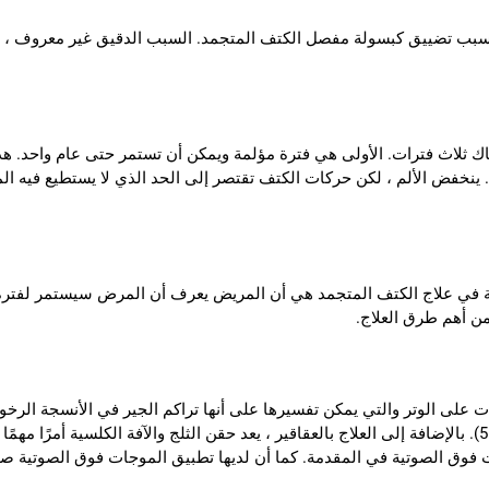
 بسبب تضييق كبسولة مفصل الكتف المتجمد. السبب الدقيق غير معروف ، ف
هو مرض يمكن أن يستمر لمدة 2-3 سنوات. هناك ثلاث فترات. الأولى هي فترة مؤلمة ويمكن أن تستمر
. ينخفض ​​الألم ، لكن حركات الكتف تقتصر إلى الحد الذي لا يستطيع فيه الم
مية في علاج الكتف المتجمد هي أن المريض يعرف أن المرض سيستمر لفترة ط
 من أهم طرق العلاج.
ت على الوتر والتي يمكن تفسيرها على أنها تراكم الجير في الأنسجة الرخ
مقنع. عادة ما يتم تشخيصه بأفلام أشعة سينية بسيطة (الشكل 5). بالإضافة إلى العلاج بالعقاقير ، يعد حقن الثلج و
ات فوق الصوتية في المقدمة. كما أن لديها تطبيق الموجات فوق الصوتية صد