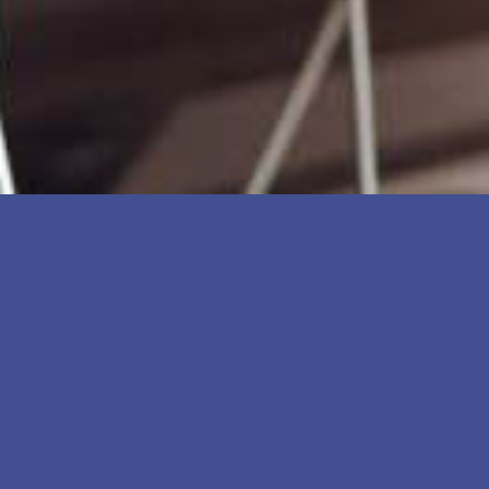
اسأل اطباءنا المختصين
05398968395