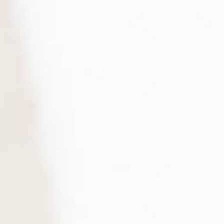
Ski
t
conten