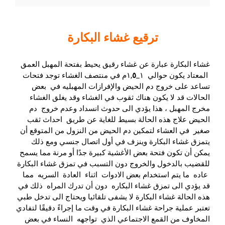
ترقيع غشاء البكارة
غشاء البكارة عبارة عن غشاء رقيق يحيط بفتحة المهبل العمق
المعتاد يكون حوالي ١_١,
٥
م في منتصف الغشاء توجد فتحات
تساعد على خروج دم الحيض والإفرازات المهبليه في بعض
الحالات قد لا يكون هناك ثقوب في الغشاء وقد يغلق الغشاء
مخرج المهبل ، هذا يؤدي الى حدوث انسداد وعدم خروج دم
الحيض علاج هذه الحالة بسيط للغاية عن طريق احداث ثقب
صغير في العشاء لتمكين دم الحيض من النزول من المتوقع أن
يتمزق غشاء البكارة وينزف في أول اتصال جنسي ومع ذلك
يمكن أن تكون فتحة بعض الأغشية كبيرة جدًا أو مرنة مما يسمح
للقضيب بالدخول والخروج دون التسبب في تمزق غشاء البكارة
عاده ما يتم استخدام بعض الادوات اثناء العادة السريه مما
قد يؤدي الى تمزق غشاء البكاره دون أن تدرك المراه ذلك في
هذه الحالة غشاء البكارة لا يشفى تلقائيا ويحتاج الى تدخل طبي
تعتبر عملية جراحة غشاء البكارة في وقت ما إجراءً دقيقًا لتفادي
المخاوف من القمع الاجتماعي الذي تواجهه النساء في بعض