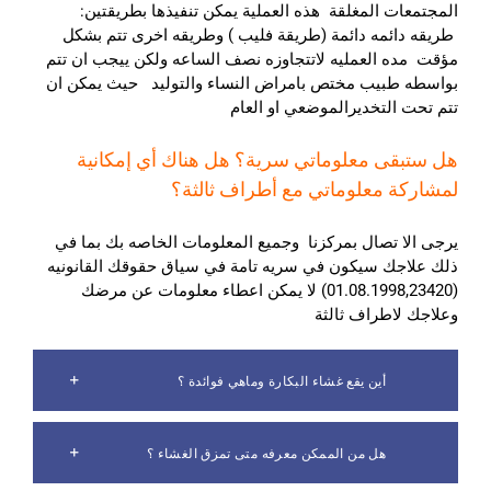
المجتمعات المغلقة هذه العملية يمكن تنفيذها بطريقتين:
طريقه دائمه دائمة (طريقة فليب ) وطريقه اخرى تتم بشكل
مؤقت مده العمليه لاتتجاوزه نصف الساعه ولكن ييجب ان تتم
بواسطه طبيب مختص بامراض النساء والتوليد حيث يمكن ان
تتم تحت التخديرالموضعي او العام
هل ستبقى معلوماتي سرية؟ هل هناك أي إمكانية
لمشاركة معلوماتي مع أطراف ثالثة؟
يرجى الا تصال بمركزنا وجميع المعلومات الخاصه بك بما في
ذلك علاجك سيكون في سريه تامة في سياق حقوقك القانونيه
(01.08.1998,23420) لا يمكن اعطاء معلومات عن مرضك
وعلاجك لاطراف ثالثة
أين يقع غشاء البكارة وماهي فوائدة ؟
هل من الممكن معرفه متى تمزق الغشاء ؟