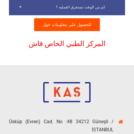
كم من الوقت تستغرق العمليه ؟
للحصول على معلومات حول
المركز الطبي الخاص قاش
Üsküp (Evren) Cad. No :48 34212 Güneşli /
İSTANBUL