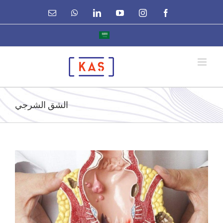
Ski
Email
WhatsApp
LinkedIn
YouTube
Instagram
Facebook
t
conten
الشق الشرجي