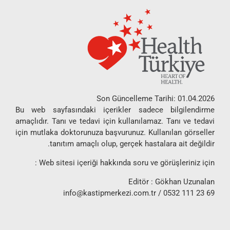
Son Güncelleme Tarihi: 01.04.2026
Bu web sayfasındaki içerikler sadece bilgilendirme
amaçlıdır. Tanı ve tedavi için kullanılamaz. Tanı ve tedavi
için mutlaka doktorunuza başvurunuz. Kullanılan görseller
tanıtım amaçlı olup, gerçek hastalara ait değildir.
Web sitesi içeriği hakkında soru ve görüşleriniz için :
Editör : Gökhan Uzunalan
info@kastipmerkezi.com.tr
/ 0532 111 23 69