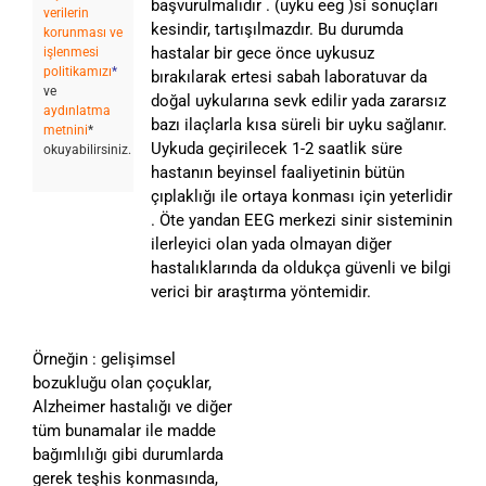
başvurulmalıdır . (uyku eeg )si sonuçları
verilerin
kesindir, tartışılmazdır. Bu durumda
korunması ve
hastalar bir gece önce uykusuz
işlenmesi
politikamızı
*
bırakılarak ertesi sabah laboratuvar da
ve
doğal uykularına sevk edilir yada zararsız
aydınlatma
bazı ilaçlarla kısa süreli bir uyku sağlanır.
metnini
*
Uykuda geçirilecek 1-2 saatlik süre
okuyabilirsiniz.
hastanın beyinsel faaliyetinin bütün
çıplaklığı ile ortaya konması için yeterlidir
. Öte yandan EEG merkezi sinir sisteminin
ilerleyici olan yada olmayan diğer
hastalıklarında da oldukça güvenli ve bilgi
verici bir araştırma yöntemidir.
Örneğin : gelişimsel
bozukluğu olan çoçuklar,
Alzheimer hastalığı ve diğer
tüm bunamalar ile madde
bağımlılığı gibi durumlarda
gerek teşhis konmasında,