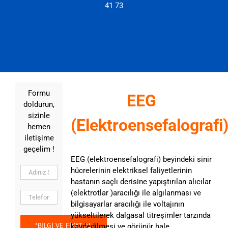
41 73
Formu
EEG
doldurun,
sizinle
(Elektroensefalografi
hemen
iletişime
geçelim !
EEG (elektroensefalografi) beyindeki sinir
hücrelerinin elektriksel faliyetlerinin
hastanın saçlı derisine yapıştırılan alıcılar
(elektrotlar )aracılığı ile algılanması ve
bilgisayarlar aracılığı ile voltajının
yükseltilerek dalgasal titreşimler tarzında
kaydedilmesi ve görünür hale