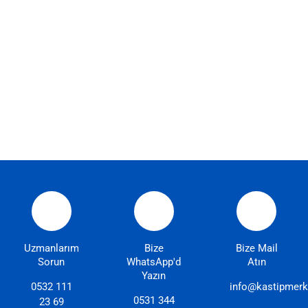
Uzmanlarımıza
Bize
Bize Mail
Sorun
WhatsApp'dan
Atın
Yazın
0532 111
info@kastipmerk
0531 344
23 69