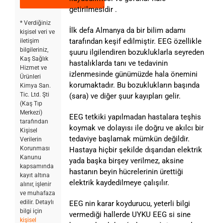
getirilmesidir .
* Verdiğiniz
İlk defa Almanya da bir bilim adamı
kişisel veri ve
tarafından keşif edilmiştir. EEG özellikle
iletişim
bilgileriniz,
şuuru ilgilendiren bozukluklarla seyreden
Kaş Sağlık
hastalıklarda tanı ve tedavinin
Hizmet ve
izlenmesinde günümüzde hala önemini
Ürünleri
korumaktadır. Bu bozuklukların başında
Kimya San.
Tic. Ltd. Şti
(sara) ve diğer şuur kayıpları gelir.
(Kaş Tıp
Merkezi)
EEG tetkiki yapılmadan hastalara teşhis
tarafından
koymak ve dolayısı ile doğru ve akılcı bir
Kişisel
tedaviye başlamak mümkün değildir.
Verilerin
Korunması
Hastaya hiçbir şekilde dışarıdan elektrik
Kanunu
yada başka birşey verilmez, aksine
kapsamında
hastanın beyin hücrelerinin ürettiği
kayıt altına
elektrik kaydedilmeye çalışılır.
alınır, işlenir
ve muhafaza
edilir. Detaylı
EEG nin karar koydurucu, yeterli bilgi
bilgi için
vermediği hallerde UYKU EEG si sine
kişisel