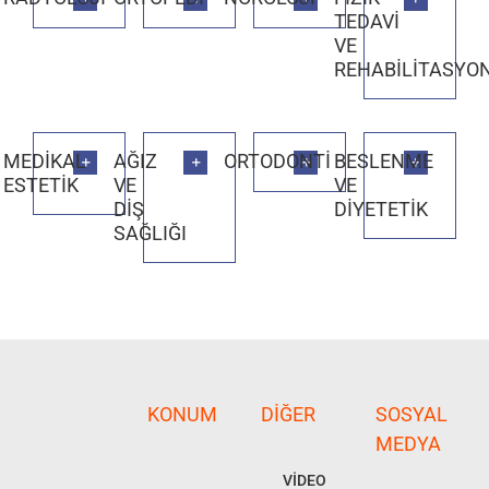
TEDAVİ
VE
REHABİLİTASYO
MEDİKAL
AĞIZ
ORTODONTİ
BESLENME
ESTETİK
VE
VE
DİŞ
DİYETETİK
SAĞLIĞI
KONUM
DIĞER
SOSYAL
MEDYA
VİDEO