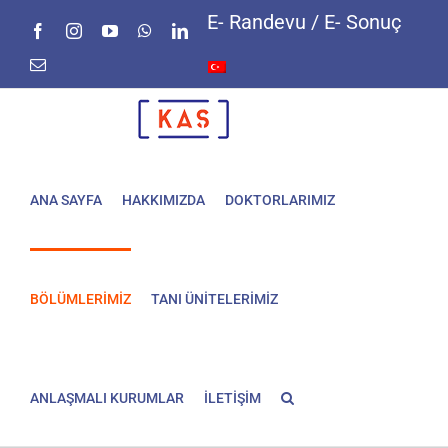
Skip
E- Randevu / E- Sonuç
Facebook
Instagram
YouTube
WhatsApp
LinkedIn
to
content
E-
posta
ANA SAYFA
HAKKIMIZDA
DOKTORLARIMIZ
BÖLÜMLERİMİZ
TANI ÜNİTELERİMİZ
ANLAŞMALI KURUMLAR
İLETİŞİM