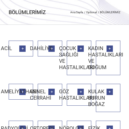
BÖLÜMLERİMİZ
Ana Sayfa
Optional
BÖLÜMLERİMİZ
ACİL
DAHİLİYE
ÇOCUK
KADIN
SAĞLIĞI
HASTALIKLARI
VE
VE
HASTALIKLARI
DOĞUM
AMELİYATHANELER
GENEL
GÖZ
KULAK
CERRAHİ
HASTALIKLARI
BURUN
BOĞAZ
RADYOLOJİ
ORTOPEDİ
NÖROLOJİ
FİZİK