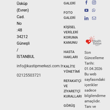
Üsküp
GALERİ
(Evren)
FOTO
Cad.
GALERİ
No
KİŞİSEL
:48
VERİLERİ
34212
KORUMA
KANUNU
Güneşli
/
HASTA
Son
İSTANBUL
HAKLARI
Güncelleme
Tarihi:
info@kastipmerkezi.com.tr
KALİTE
01.04.2026
YÖNETİMİ
Bu web
02125503721
sayfasındaki
REFAKATÇİ
içerikler
VE
sadece
ZİYARETÇİ
bilgilendirme
KURALLARI
amaçlıdır.
GÖRÜŞ
Tanı ve