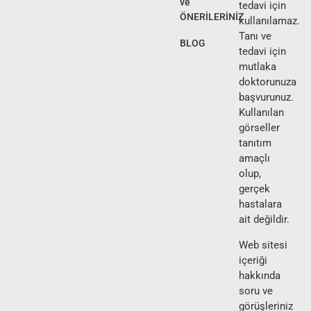
ve
tedavi için
ÖNERİLERİNİZ
kullanılamaz.
Tanı ve
BLOG
tedavi için
mutlaka
doktorunuza
başvurunuz.
Kullanılan
görseller
tanıtım
amaçlı
olup,
gerçek
hastalara
ait değildir.
Web sitesi
içeriği
hakkında
soru ve
görüşleriniz