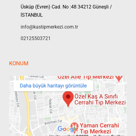
Üsküp (Evren) Cad. No :48 34212 Güneşli /
İSTANBUL
info@kastipmerkezi.com.tr
02125503721
KONUM