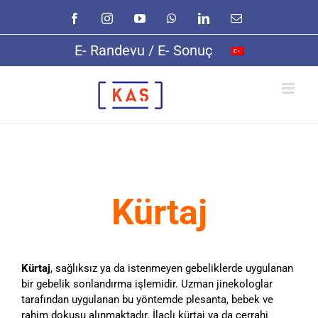
Skip
Facebook
Instagram
YouTube
WhatsApp
LinkedIn
E-
to
posta
content
E- Randevu / E- Sonuç
Kürtaj
Kürtaj
, sağlıksız ya da istenmeyen gebeliklerde uygulanan
bir gebelik sonlandırma işlemidir. Uzman jinekologlar
tarafından uygulanan bu yöntemde plesanta, bebek ve
rahim dokusu alınmaktadır. İlaçlı kürtaj ya da cerrahi