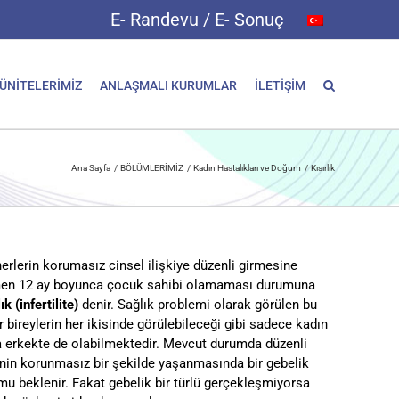
E- Randevu / E- Sonuç
 ÜNİTELERİMİZ
ANLAŞMALI KURUMLAR
İLETİŞİM
Ana Sayfa
BÖLÜMLERİMİZ
Kadın Hastalıkları ve Doğum
Kısırlık
erlerin korumasız cinsel ilişkiye düzenli girmesine
en 12 ay boyunca çocuk sahibi olamaması durumuna
lık (infertilite)
denir. Sağlık problemi olarak görülen bu
 bireylerin her ikisinde görülebileceği gibi sadece kadın
a erkekte de olabilmektedir. Mevcut durumda düzenli
kinin korunmasız bir şekilde yaşanmasında bir gebelik
mu beklenir. Fakat gebelik bir türlü gerçekleşmiyorsa