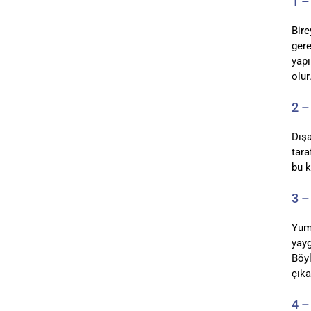
1 –
Bire
gere
yapı
olur
2 –
Dışa
tara
bu k
3 –
Yumu
yayg
Böyl
çıka
4 –