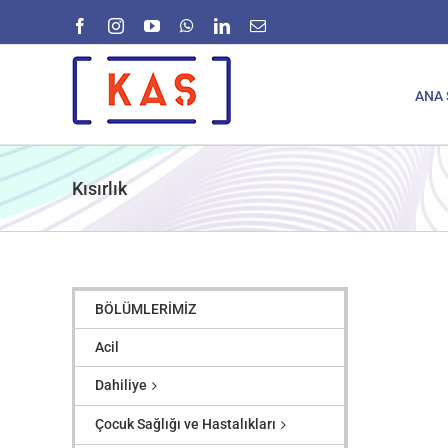
Skip
Facebook
Instagram
YouTube
WhatsApp
LinkedIn
E-
to
posta
content
ANA 
Kısırlık
BÖLÜMLERİMİZ
Acil
Dahiliye
Çocuk Sağlığı ve Hastalıkları