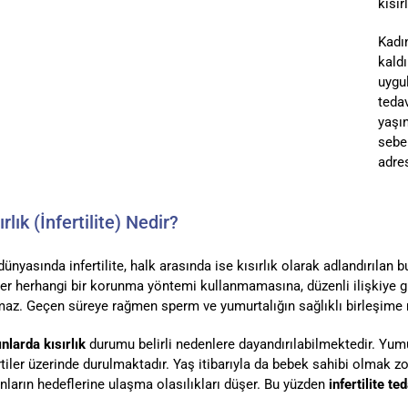
kısır
Kadın
kaldı
uygu
tedav
yaşın
sebe
adres
ırlık (İnfertilite) Nedir?
dünyasında infertilite, halk arasında ise kısırlık olarak adlandırıla
ler herhangi bir korunma yöntemi kullanmamasına, düzenli ilişkiye
az. Geçen süreye rağmen sperm ve yumurtalığın sağlıklı birleşime n
nlarda kısırlık
durumu belirli nedenlere dayandırılabilmektedir. Yum
rtiler üzerinde durulmaktadır. Yaş itibarıyla da bebek sahibi olmak 
nların hedeflerine ulaşma olasılıkları düşer. Bu yüzden
infertilite te