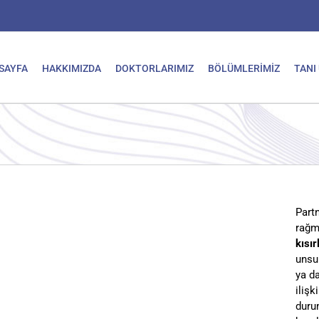
SAYFA
HAKKIMIZDA
DOKTORLARIMIZ
BÖLÜMLERİMİZ
TANI
Partn
rağm
kısır
unsur
ya d
iliş
duru