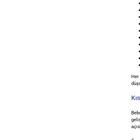
Her 
düş
Kıs
Bebe
geli
açıs