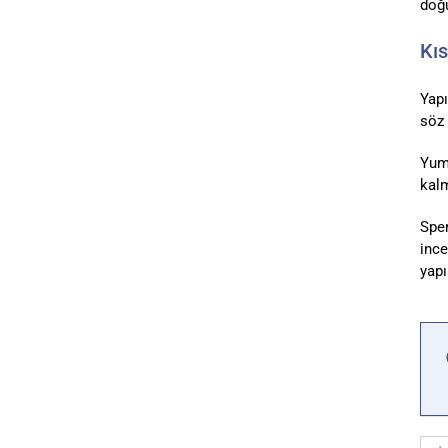
doğu
Kıs
Yapı
söz 
Yumu
kalm
Sper
ince
yapı