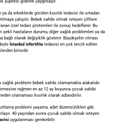
lık şüphesi giderek yaygınlaşır.
 ya da erkeklerde görülen kısırlık tedavisi ile ortadan
rılmaya çalışılır. Bebek sahibi olmak isteyen çiftlere
lanan özel tedavi yöntemleri ile sonuç hedeflenir. Bu
i şekli hastaların durumu, diğer sağlık problemleri ya da
a bağlı olarak değişiklik gösterir. Büyükşehir olması
biyle
İstanbul infertilite
tedavisi en çok tercih edilen
lerden birisidir.
n bu sağlık problemi bebek sahibi olamamakla alakalıdır.
 girmesine rağmen en az 12 ay boyunca çocuk sahibi
eden olamaması kısırlık olarak adlandırılır.
urtlama problemi yaşama, adet düzensizlikleri gibi
zorlaşır. 40 yaşından sonra çocuk sahibi olmak isteyen
davisi
uygulanması gerekebilir.