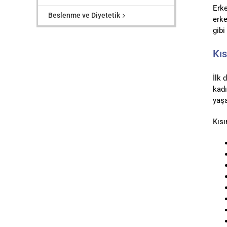
Erke
Beslenme ve Diyetetik
erke
gibi
Kıs
İlk 
kadı
yaşa
Kısı