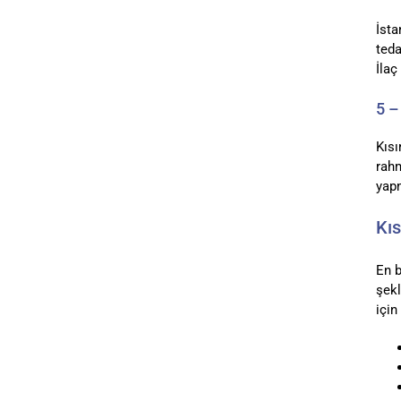
İsta
teda
İlaç
5 –
Kısı
rahm
yapm
Kıs
En b
şekl
için