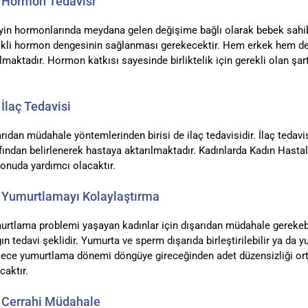
 Hormon Tedavisi
yin hormonlarında meydana gelen değişime bağlı olarak bebek sahibi
kli hormon dengesinin sağlanması gerekecektir. Hem erkek hem de k
lmaktadır. Hormon katkısı sayesinde birliktelik için gerekli olan şart
.
 İlaç Tedavisi
rıdan müdahale yöntemlerinden birisi de ilaç tedavisidir. İlaç teda
fından belirlenerek hastaya aktarılmaktadır. Kadınlarda Kadın Hasta
onuda yardımcı olacaktır.
 Yumurtlamayı Kolaylaştırma
rtlama problemi yaşayan kadınlar için dışarıdan müdahale gerekebil
ın tedavi şeklidir. Yumurta ve sperm dışarıda birleştirilebilir ya da
ece yumurtlama dönemi döngüye gireceğinden adet düzensizliği orta
caktır.
 Cerrahi Müdahale