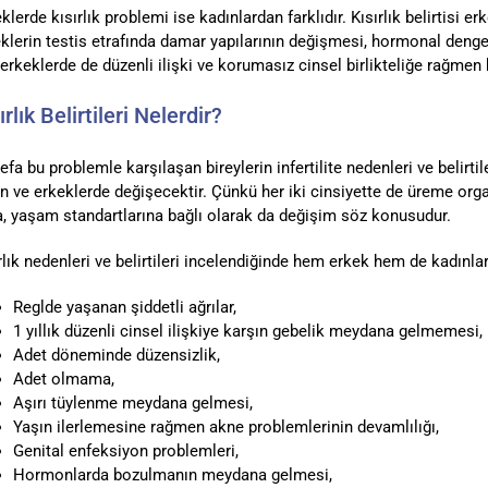
klerde kısırlık problemi ise kadınlardan farklıdır. Kısırlık belirtisi
klerin testis etrafında damar yapılarının değişmesi, hormonal denge
 erkeklerde de düzenli ilişki ve korumasız cinsel birlikteliğe rağme
ırlık Belirtileri Nelerdir?
defa bu problemle karşılaşan bireylerin infertilite nedenleri ve belirt
n ve erkeklerde değişecektir. Çünkü her iki cinsiyette de üreme organl
, yaşam standartlarına bağlı olarak da değişim söz konusudur.
rlık nedenleri ve belirtileri incelendiğinde hem erkek hem de kadınlar 
Reglde yaşanan şiddetli ağrılar,
1 yıllık düzenli cinsel ilişkiye karşın gebelik meydana gelmemesi,
Adet döneminde düzensizlik,
Adet olmama,
Aşırı tüylenme meydana gelmesi,
Yaşın ilerlemesine rağmen akne problemlerinin devamlılığı,
Genital enfeksiyon problemleri,
Hormonlarda bozulmanın meydana gelmesi,