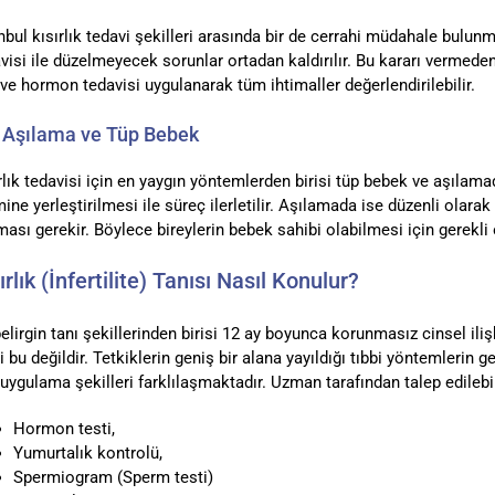
nbul kısırlık tedavi şekilleri arasında bir de cerrahi müdahale bulu
visi ile düzelmeyecek sorunlar ortadan kaldırılır. Bu kararı vermede
 ve hormon tedavisi uygulanarak tüm ihtimaller değerlendirilebilir.
 Aşılama ve Tüp Bebek
rlık tedavisi için en yaygın yöntemlerden birisi tüp bebek ve aşılama
ine yerleştirilmesi ile süreç ilerletilir. Aşılamada ise düzenli olarak
ası gerekir. Böylece bireylerin bebek sahibi olabilmesi için gerekli
ırlık (İnfertilite) Tanısı Nasıl Konulur?
elirgin tanı şekillerinden birisi 12 ay boyunca korunmasız cinsel ili
i bu değildir. Tetkiklerin geniş bir alana yayıldığı tıbbi yöntemlerin 
 uygulama şekilleri farklılaşmaktadır. Uzman tarafından talep edilebil
Hormon testi,
Yumurtalık kontrolü,
Spermiogram (Sperm testi)