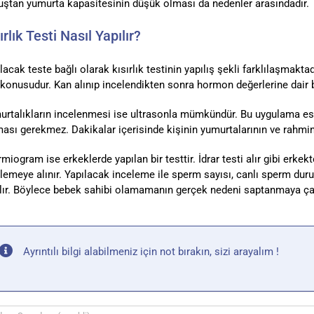
ştan yumurta kapasitesinin düşük olması da nedenler arasındadır.
ırlık Testi Nasıl Yapılır?
lacak teste bağlı olarak kısırlık testinin yapılış şekli farklılaşmakt
konusudur. Kan alınıp incelendikten sonra hormon değerlerine dair bi
rtalıkların incelenmesi ise ultrasonla mümkündür. Bu uygulama es
ası gerekmez. Dakikalar içerisinde kişinin yumurtalarının ve rahmi
miogram ise erkeklerde yapılan bir testtir. İdrar testi alır gibi erke
lemeye alınır. Yapılacak inceleme ile sperm sayısı, canlı sperm du
lır. Böylece bebek sahibi olamamanın gerçek nedeni saptanmaya çalı
Ayrıntılı bilgi alabilmeniz için not bırakın, sizi arayalım !