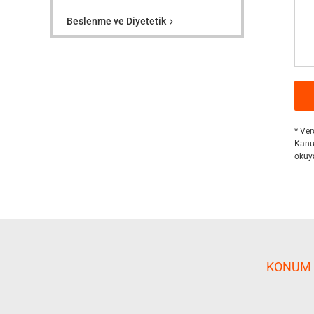
Beslenme ve Diyetetik
* Ver
Kanun
okuya
KONUM