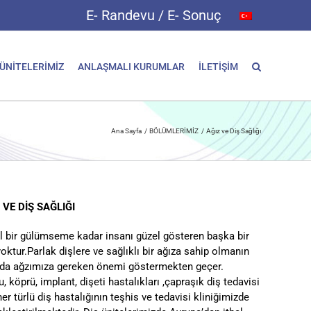
E- Randevu / E- Sonuç
 ÜNİTELERİMİZ
ANLAŞMALI KURUMLAR
İLETİŞİM
Ana Sayfa
BÖLÜMLERİMİZ
Ağız ve Diş Sağlığı
 VE DİŞ SAĞLIĞI
l bir gülümseme kadar insanı güzel gösteren başka bir
oktur.Parlak dişlere ve sağlıklı bir ağıza sahip olmanın
 da ağzımıza gereken önemi göstermekten geçer.
, köprü, implant, dişeti hastalıkları ,çapraşık diş tedavisi
her türlü diş hastalığının teşhis ve tedavisi kliniğimizde