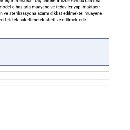
kleştirilmektedir. Diş ünitelerimizde Avrupa’dan ithal
model cihazlarla muayene ve tedaviler yapılmaktadır.
en ve sterilizasyona azami dikkat edilmekte, muayene
eri tek tek paketlenerek sterilize edilmektedir.