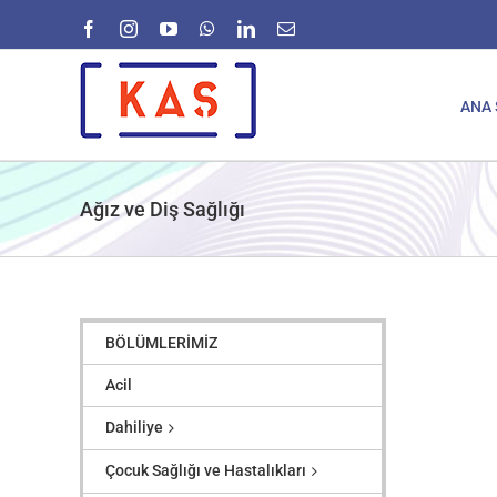
Skip
Facebook
Instagram
YouTube
WhatsApp
LinkedIn
E-
to
posta
content
ANA 
Ağız ve Diş Sağlığı
BÖLÜMLERİMİZ
Acil
Dahiliye
Çocuk Sağlığı ve Hastalıkları