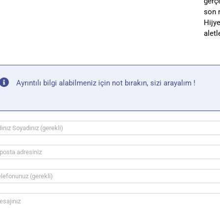
gerçe
son 
Hijy
aletl
Ayrıntılı bilgi alabilmeniz için not bırakın, sizi arayalım !