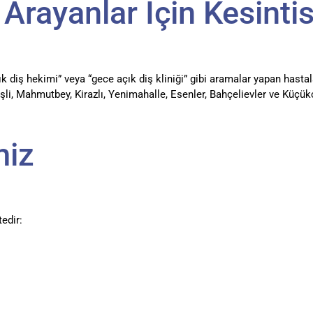
 Arayanlar İçin Kesinti
çık diş hekimi” veya “gece açık diş kliniği” gibi aramalar yapan hasta
i, Mahmutbey, Kirazlı, Yenimahalle, Esenler, Bahçelievler ve Küçü
miz
edir: