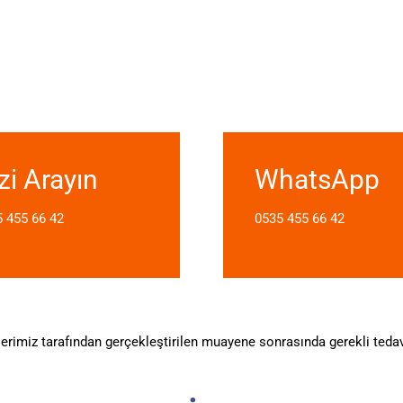
zi Arayın
WhatsApp
 455 66 42
0535 455 66 42
erimiz tarafından gerçekleştirilen muayene sonrasında gerekli tedavi