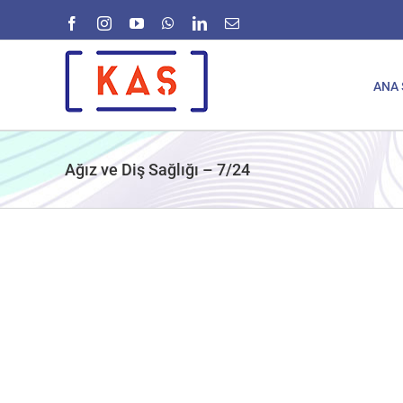
Skip
Facebook
Instagram
YouTube
WhatsApp
LinkedIn
E-
to
posta
content
ANA 
Ağız ve Diş Sağlığı – 7/24