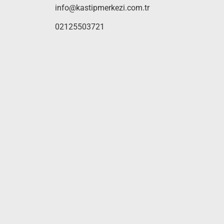
info@kastipmerkezi.com.tr
02125503721