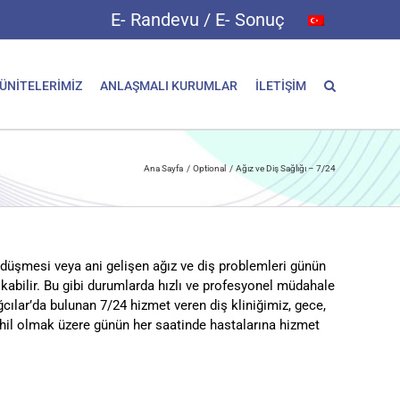
E- Randevu / E- Sonuç
 ÜNİTELERİMİZ
ANLAŞMALI KURUMLAR
İLETİŞİM
Ana Sayfa
Optional
Ağız ve Diş Sağlığı – 7/24
gu düşmesi veya ani gelişen ağız ve diş problemleri günün
ıkabilir. Bu gibi durumlarda hızlı ve profesyonel müdahale
cılar’da bulunan 7/24 hizmet veren diş kliniğimiz, gece,
ahil olmak üzere günün her saatinde hastalarına hizmet