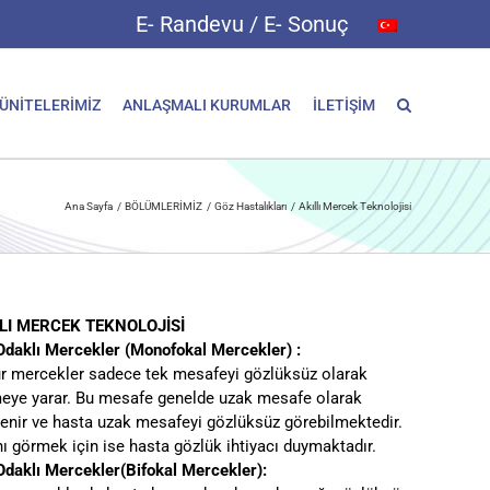
E- Randevu / E- Sonuç
 ÜNİTELERİMİZ
ANLAŞMALI KURUMLAR
İLETİŞİM
Ana Sayfa
BÖLÜMLERİMİZ
Göz Hastalıkları
Akıllı Mercek Teknolojisi
LI MERCEK TEKNOLOJİSİ
Odaklı Mercekler (Monofokal Mercekler) :
ür mercekler sadece tek mesafeyi gözlüksüz olarak
eye yarar. Bu mesafe genelde uzak mesafe olarak
rlenir ve hasta uzak mesafeyi gözlüksüz görebilmektedir.
nı görmek için ise hasta gözlük ihtiyacı duymaktadır.
 Odaklı Mercekler(Bifokal Mercekler):