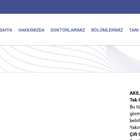
SAYFA
HAKKIMIZDA
DOKTORLARIMIZ
BÖLÜMLERİMİZ
TANI
AKIL
Tek 
Bu t
görm
beli
Yakı
Çift