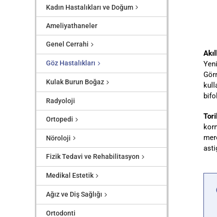
Kadın Hastalıkları ve Doğum
Ameliyathaneler
Genel Cerrahi
Akıl
Göz Hastalıkları
Yeni
Görm
Kulak Burun Boğaz
kull
bifo
Radyoloji
Tor
Ortopedi
korn
merc
Nöroloji
asti
Fizik Tedavi ve Rehabilitasyon
Medikal Estetik
Ağız ve Diş Sağlığı
Ortodonti