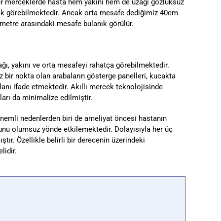
ür merceklerde hasta hem yakını hem de uzağı gözlüksüz
ak görebilmektedir. Ancak orta mesafe dediğimiz 40cm
2 metre arasındaki mesafe bulanık görülür.
ağı, yakını ve orta mesafeyi rahatça görebilmektedir.
 bir nokta olan arabaların gösterge panelleri, kucakta
alanı ifade etmektedir. Akıllı mercek teknolojisinde
rı da minimalize edilmiştir.
önemli nedenlerden biri de ameliyat öncesi hastanın
unu olumsuz yönde etkilemektedir. Dolayısıyla her üç
tır. Özellikle belirli bir derecenin üzerindeki
lidir.