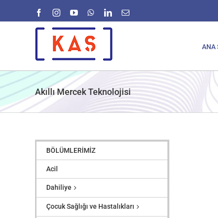
Skip
Facebook
Instagram
YouTube
WhatsApp
LinkedIn
E-
to
posta
content
ANA 
Akıllı Mercek Teknolojisi
BÖLÜMLERİMİZ
Acil
Dahiliye
Çocuk Sağlığı ve Hastalıkları