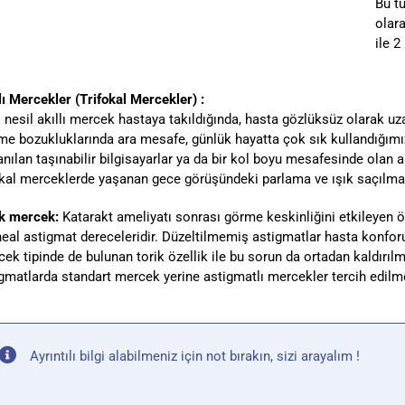
Bu t
olar
ile 
lı Mercekler (Trifokal Mercekler) :
 nesil akıllı mercek hastaya takıldığında, hasta gözlüksüz olarak uz
e bozukluklarında ara mesafe, günlük hayatta çok sık kullandığımız
anılan taşınabilir bilgisayarlar ya da bir kol boyu mesafesinde olan 
kal merceklerde yaşanan gece görüşündeki parlama ve ışık saçılmala
ik mercek:
Katarakt ameliyatı sonrası görme keskinliğini etkileyen 
eal astigmat dereceleridir. Düzeltilmemiş astigmatlar hasta konfor
ek tipinde de bulunan torik özellik ile bu sorun da ortadan kaldırılmış
gmatlarda standart mercek yerine astigmatlı mercekler tercih edilme
Ayrıntılı bilgi alabilmeniz için not bırakın, sizi arayalım !