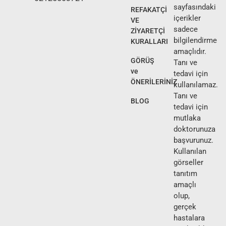
sayfasındaki
REFAKATÇİ
içerikler
VE
sadece
ZİYARETÇİ
bilgilendirme
KURALLARI
amaçlıdır.
GÖRÜŞ
Tanı ve
ve
tedavi için
ÖNERİLERİNİZ
kullanılamaz.
Tanı ve
BLOG
tedavi için
mutlaka
doktorunuza
başvurunuz.
Kullanılan
görseller
tanıtım
amaçlı
olup,
gerçek
hastalara