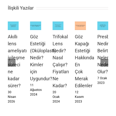
İlişkili Yazılar
Akıllı
Göz
Trifokal
Göz
Presbiyo
lens
Estetiği
Lens
Kapağı
Nedir?
ameliyatı
(Oküloplasti)
Nedir?
Estetiği
Belirtileri
iyileşme
Nedir?
Nasıl
Hakkında
Nelerdir?
süreci
Kimler
Çalışır?
En
Neden
ne
için
Fiyatları
Çok
Olur?
kadar
Uygundur?
Ne
Merak
7 Ocak
2023
sürer?
Kadar?
Edilenler
11
Ağustos
30
20
12
2024
Nisan
Ocak
Kasım
2026
2024
2023