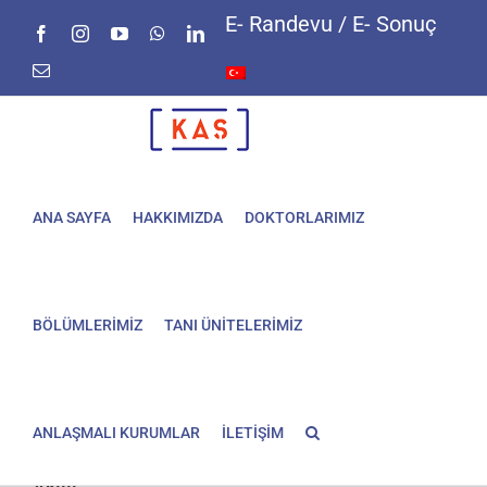
Skip
E- Randevu / E- Sonuç
Facebook
Instagram
YouTube
WhatsApp
LinkedIn
to
content
E-
posta
ANA SAYFA
HAKKIMIZDA
DOKTORLARIMIZ
BÖLÜMLERİMİZ
TANI ÜNİTELERİMİZ
ANLAŞMALI KURUMLAR
İLETİŞİM