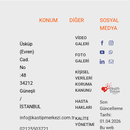
KONUM
DIĞER
SOSYAL
MEDYA
VİDEO
Üsküp
GALERİ
(Evren)
FOTO
Cad.
GALERİ
No
KİŞİSEL
:48
VERİLERİ
34212
KORUMA
KANUNU
Güneşli
/
HASTA
Son
İSTANBUL
HAKLARI
Güncelleme
Tarihi:
info@kastipmerkezi.com.tr
KALİTE
01.04.2026
YÖNETİMİ
Bu web
02125503721