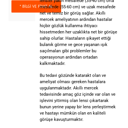
lensler yakın mesafede (35-40 cm) orta
mesafede (55-60 cm) ve uzak mesafede
net ve temiz bir görüş sağlar. Akıllı
mercek ameliyatının ardından hastalar
hiçbir gözlük kullanma ihtiyacı
hissetmeden her uzaklıkta net bir görüşe
sahip olurlar. Hastaların şikayet ettiği
bulanık görme ve gece yaşanan ışık
saçılmaları gibi problemler bu
operasyonun ardından ortadan
kalkmaktadır.
Bu tedavi gözünde katarakt olan ve
ameliyat olması gereken hastalara
uygulanmaktadır. Akıllı mercek
tedavisinde amaç göz içinde var olan ve
işlevini yitirmiş olan lensi çıkartarak
bunun yerine yapay bir lens yerleştirmek
ve hastayı mümkün olan en kaliteli
görüşe kavuşturmaktır.