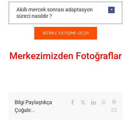
Akıllı mercek sonrası adaptasyon
süreci nasıldır ?
BİZİMLE İLETİŞİME GEÇİN
Merkezimizden Fotoğraflar
Bilgi Paylaştıkça
Facebook
X
LinkedIn
WhatsApp
Pinteres
Çoğalır...
E-
posta