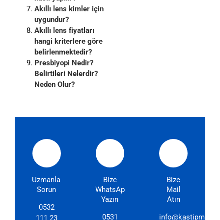
Akıllı lens kimler için
uygundur?
Akıllı lens fiyatları
hangi kriterlere göre
belirlenmektedir?
Presbiyopi Nedir?
Belirtileri Nelerdir?
Neden Olur?
Uzmanlarımıza
Bize
Bize
Sorun
WhatsApp'dan
Mail
Yazın
Atın
0532
0531
info@kastipmerkez
111 23