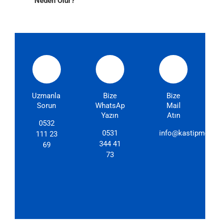
Neden Olur?
Uzmanlarımıza
Bize
Bize
Sorun
WhatsApp'dan
Mail
Yazın
Atın
0532
0531
info@kastipmerkez
111 23
344 41
69
73