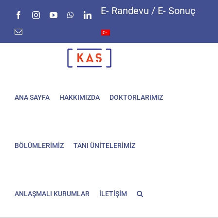
Skip
E- Randevu / E- Sonuç
Facebook
Instagram
YouTube
WhatsApp
LinkedIn
to
content
E-
posta
ANA SAYFA
HAKKIMIZDA
DOKTORLARIMIZ
BÖLÜMLERİMİZ
TANI ÜNİTELERİMİZ
ANLAŞMALI KURUMLAR
İLETİŞİM
Akıllı lens