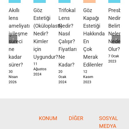
Akıllı
Göz
Trifokal
Göz
Presbiyo
lens
Estetiği
Lens
Kapağı
Nedir?
ameliyatı
(Oküloplasti)
Nedir?
Estetiği
Belirtileri
iyileşme
Nedir?
Nasıl
Hakkında
Nelerdir?
süreci
Kimler
Çalışır?
En
Neden
ne
için
Fiyatları
Çok
Olur?
kadar
Uygundur?
Ne
Merak
7 Ocak
2023
sürer?
Kadar?
Edilenler
11
Ağustos
30
20
12
2024
Nisan
Ocak
Kasım
2026
2024
2023
KONUM
DIĞER
SOSYAL
MEDYA