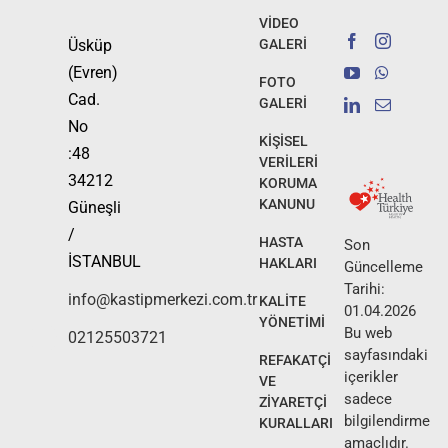
VİDEO
Üsküp
GALERİ
(Evren)
FOTO
Cad.
GALERİ
No
KİŞİSEL
:48
VERİLERİ
34212
KORUMA
KANUNU
Güneşli
/
HASTA
Son
İSTANBUL
HAKLARI
Güncelleme
Tarihi:
info@kastipmerkezi.com.tr
KALİTE
01.04.2026
YÖNETİMİ
Bu web
02125503721
sayfasındaki
REFAKATÇİ
içerikler
VE
sadece
ZİYARETÇİ
bilgilendirme
KURALLARI
amaçlıdır.