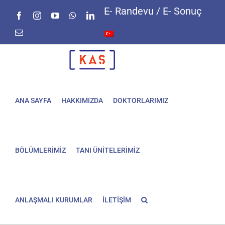
Skip
E- Randevu / E- Sonuç
Facebook
Instagram
YouTube
WhatsApp
LinkedIn
to
content
E-
posta
ANA SAYFA
HAKKIMIZDA
DOKTORLARIMIZ
BÖLÜMLERİMİZ
TANI ÜNİTELERİMİZ
ANLAŞMALI KURUMLAR
İLETİŞİM