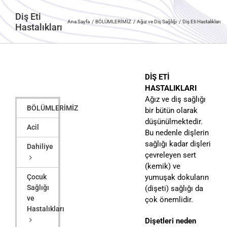
Diş Eti
Ana Sayfa
BÖLÜMLERİMİZ
Ağız ve Diş Sağlığı
Diş Eti Hastalıkları
Hastalıkları
DİŞ ETİ
HASTALIKLARI
Ağız ve diş sağlığı
BÖLÜMLERİMİZ
bir bütün olarak
düşünülmektedir.
Acil
Bu nedenle dişlerin
sağlığı kadar dişleri
Dahiliye
çevreleyen sert
(kemik) ve
Çocuk
yumuşak dokuların
Sağlığı
(dişeti) sağlığı da
ve
çok önemlidir.
Hastalıkları
Dişetleri neden