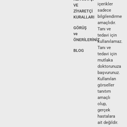
içerikler
VE
sadece
ZİYARETÇİ
bilgilendirme
KURALLARI
amaçlıdır.
GÖRÜŞ
Tanı ve
ve
tedavi için
ÖNERİLERİNİZ
kullanılamaz.
Tanı ve
BLOG
tedavi için
mutlaka
doktorunuza
başvurunuz.
Kullanılan
görseller
tanıtım
amaçlı
olup,
gerçek
hastalara
ait değildir.