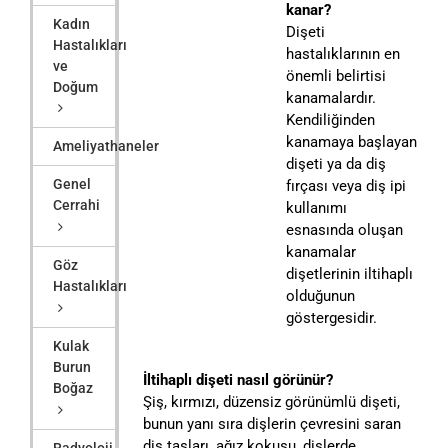
kanar?
Kadın
Dişeti
Hastalıkları
hastalıklarının en
ve
önemli belirtisi
Doğum
kanamalardır.
Kendiliğinden
kanamaya başlayan
Ameliyathaneler
dişeti ya da diş
Genel
fırçası veya diş ipi
Cerrahi
kullanımı
esnasında oluşan
kanamalar
Göz
dişetlerinin iltihaplı
Hastalıkları
olduğunun
göstergesidir.
Kulak
Burun
İltihaplı dişeti nasıl görünür?
Boğaz
Şiş, kırmızı, düzensiz görünümlü dişeti,
bunun yanı sıra dişlerin çevresini saran
diş taşları, ağız kokusu, dişlerde
Radyoloji