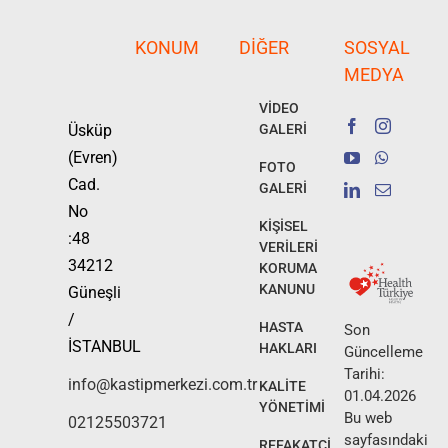
KONUM
DIĞER
SOSYAL
MEDYA
VİDEO
Üsküp
GALERİ
(Evren)
FOTO
Cad.
GALERİ
No
KİŞİSEL
:48
VERİLERİ
34212
KORUMA
KANUNU
Güneşli
/
HASTA
Son
İSTANBUL
HAKLARI
Güncelleme
Tarihi:
info@kastipmerkezi.com.tr
KALİTE
01.04.2026
YÖNETİMİ
Bu web
02125503721
sayfasındaki
REFAKATÇİ