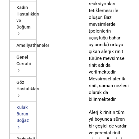
reaksiyonları
Kadın
tetiklemesi ile
Hastalıkları
oluşur. Bazı
ve
mevsimlerde
Doğum
(polenlerin
uçuştuğu bahar
aylarında) ortaya
Ameliyathaneler
çıkan alerjik rinit
Genel
türüne mevsimsel
Cerrahi
rinit adı da
verilmektedir.
Mevsimsel alerjik
Göz
rinit, saman nezlesi
Hastalıkları
olarak da
bilinmektedir.
Kulak
Alerjik rinitin tüm
Burun
yıl boyunca süren
Boğaz
bir çeşidi de vardır
ve perenial rinit
Radyoloji