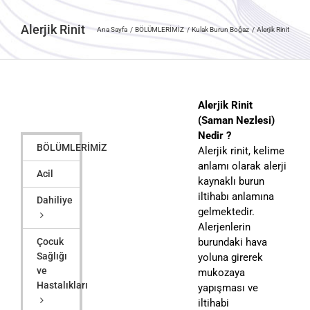
Alerjik Rinit
Ana Sayfa
BÖLÜMLERİMİZ
Kulak Burun Boğaz
Alerjik Rinit
Alerjik Rinit
(Saman Nezlesi)
Nedir ?
BÖLÜMLERİMİZ
Alerjik rinit, kelime
anlamı olarak alerji
Acil
kaynaklı burun
iltihabı anlamına
Dahiliye
gelmektedir.
Alerjenlerin
Çocuk
burundaki hava
Sağlığı
yoluna girerek
ve
mukozaya
Hastalıkları
yapışması ve
iltihabi