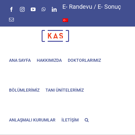
Skip
E- Randevu / E- Sonuç
Facebook
Instagram
YouTube
WhatsApp
LinkedIn
to
content
E-
posta
ANA SAYFA
HAKKIMIZDA
DOKTORLARIMIZ
BÖLÜMLERİMİZ
TANI ÜNİTELERİMİZ
ANLAŞMALI KURUMLAR
İLETİŞİM