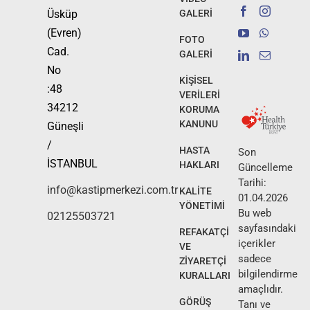
Üsküp
GALERİ
(Evren)
FOTO
Cad.
GALERİ
No
KİŞİSEL
:48
VERİLERİ
34212
KORUMA
KANUNU
Güneşli
/
HASTA
Son
İSTANBUL
HAKLARI
Güncelleme
Tarihi:
info@kastipmerkezi.com.tr
KALİTE
01.04.2026
YÖNETİMİ
Bu web
02125503721
sayfasındaki
REFAKATÇİ
içerikler
VE
sadece
ZİYARETÇİ
bilgilendirme
KURALLARI
amaçlıdır.
GÖRÜŞ
Tanı ve