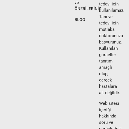
ve
tedavi için
ÖNERİLERİNİZ
kullanılamaz.
Tanı ve
BLOG
tedavi için
mutlaka
doktorunuza
başvurunuz.
Kullanılan
görseller
tanıtım
amaçlı
olup,
gerçek
hastalara
ait değildir.
Web sitesi
içeriği
hakkında
soru ve
görüşleriniz