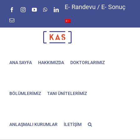
Skip
E- Randevu / E- Sonuç
Facebook
Instagram
YouTube
WhatsApp
LinkedIn
to
content
E-
posta
ANA SAYFA
HAKKIMIZDA
DOKTORLARIMIZ
BÖLÜMLERİMİZ
TANI ÜNİTELERİMİZ
ANLAŞMALI KURUMLAR
İLETİŞİM