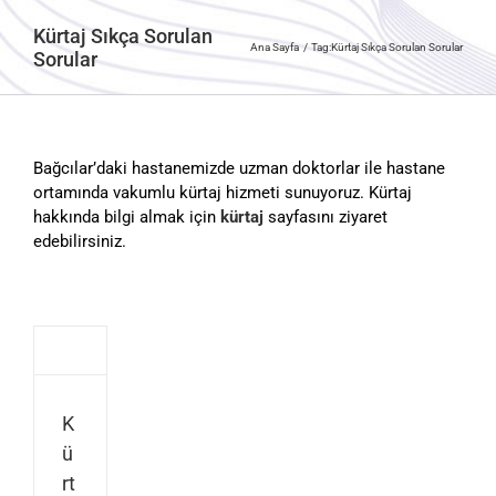
Kürtaj Sıkça Sorulan
Ana Sayfa
Tag:
Kürtaj Sıkça Sorulan Sorular
Sorular
Bağcılar’daki hastanemizde uzman doktorlar ile hastane
ortamında vakumlu kürtaj hizmeti sunuyoruz. Kürtaj
hakkında bilgi almak için
kürtaj
sayfasını ziyaret
edebilirsiniz.
K
ü
rt