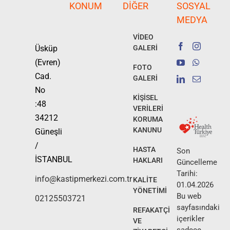
KONUM
DIĞER
SOSYAL
MEDYA
VİDEO
Üsküp
GALERİ
(Evren)
FOTO
Cad.
GALERİ
No
KİŞİSEL
:48
VERİLERİ
34212
KORUMA
KANUNU
Güneşli
/
HASTA
Son
İSTANBUL
HAKLARI
Güncelleme
Tarihi:
info@kastipmerkezi.com.tr
KALİTE
01.04.2026
YÖNETİMİ
Bu web
02125503721
sayfasındaki
REFAKATÇİ
içerikler
VE