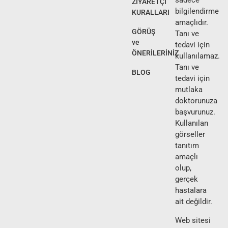
sadece
ZİYARETÇİ
bilgilendirme
KURALLARI
amaçlıdır.
GÖRÜŞ
Tanı ve
ve
tedavi için
ÖNERİLERİNİZ
kullanılamaz.
Tanı ve
BLOG
tedavi için
mutlaka
doktorunuza
başvurunuz.
Kullanılan
görseller
tanıtım
amaçlı
olup,
gerçek
hastalara
ait değildir.
Web sitesi