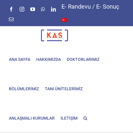
Skip
E- Randevu / E- Sonuç
Facebook
Instagram
YouTube
WhatsApp
LinkedIn
to
content
E-
posta
ANA SAYFA
HAKKIMIZDA
DOKTORLARIMIZ
BÖLÜMLERİMİZ
TANI ÜNİTELERİMİZ
ANLAŞMALI KURUMLAR
İLETİŞİM