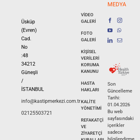
MEDYA
VİDEO
Üsküp
GALERİ
(Evren)
FOTO
Cad.
GALERİ
No
KİŞİSEL
:48
VERİLERİ
34212
KORUMA
KANUNU
Güneşli
/
HASTA
Son
İSTANBUL
HAKLARI
Güncelleme
Tarihi:
info@kastipmerkezi.com.tr
KALİTE
01.04.2026
YÖNETİMİ
Bu web
02125503721
sayfasındaki
REFAKATÇİ
içerikler
VE
sadece
ZİYARETÇİ
bilgilendirme
KURALLARI