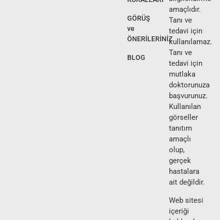
amaçlıdır.
GÖRÜŞ
Tanı ve
ve
tedavi için
ÖNERİLERİNİZ
kullanılamaz.
Tanı ve
BLOG
tedavi için
mutlaka
doktorunuza
başvurunuz.
Kullanılan
görseller
tanıtım
amaçlı
olup,
gerçek
hastalara
ait değildir.
Web sitesi
içeriği