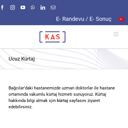
Skip
Facebook
Instagram
YouTube
WhatsApp
LinkedIn
E-
to
posta
content
E- Randevu / E- Sonuç
Ucuz Kürtaj
Bağcılar’daki hastanemizde uzman doktorlar ile hastane
ortamında vakumlu kürtaj hizmeti sunuyoruz. Kürtaj
hakkında bilgi almak için
kürtaj
sayfasını ziyaret
edebilirsiniz.