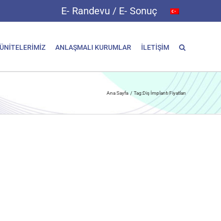
E- Randevu / E- Sonuç
 ÜNİTELERİMİZ
ANLAŞMALI KURUMLAR
İLETİŞİM
Ana Sayfa
Tag:
Diş İmplantı Fiyatları