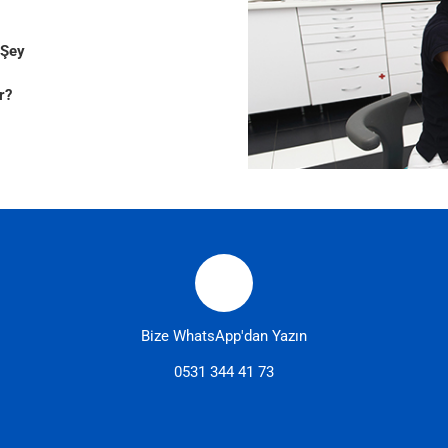
 Şey
r?
Bize WhatsApp'dan Yazın
0531 344 41 73