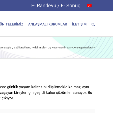
E- Randevu / E- Sonuç
 ÜNİTELERİMİZ
ANLAŞMALI KURUMLAR
İLETİŞİM
Ana Sayfa
Sağlık Rehberi
Vidalı İmplant Diş Nedir? Nasıl Yapılır? Avantajları Nelerdir?
sadece günlük yaşam kalitesini düşürmekle kalmaz, aynı
aşayan bireyler için çeşitli kalıcı çözümler sunuyor. Bu
 çıkıyor.