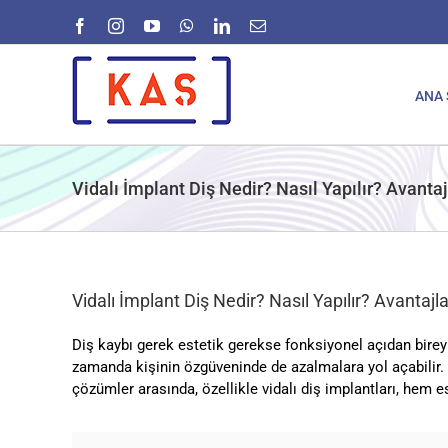
Skip
Facebook
Instagram
YouTube
WhatsApp
LinkedIn
E-
to
posta
content
ANA 
Vidalı İmplant Diş Nedir? Nasıl Yapılır? Avantaj
Vidalı İmplant Diş Nedir? Nasıl Yapılır? Avantajla
Diş kaybı gerek estetik gerekse fonksiyonel açıdan birey
zamanda kişinin özgüveninde de azalmalara yol açabilir. N
çözümler arasında, özellikle vidalı diş implantları, hem es