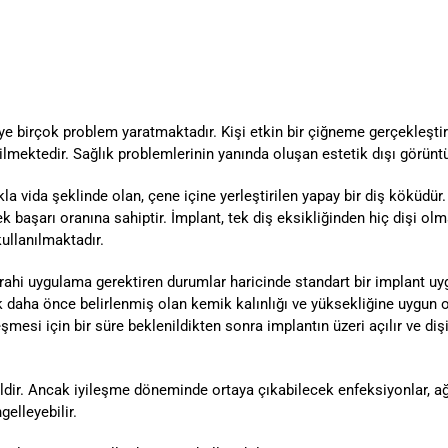
iye birçok problem yaratmaktadır. Kişi etkin bir çiğneme gerçekleşt
ektedir. Sağlık problemlerinin yanında oluşan estetik dışı görüntü
a vida şeklinde olan, çene içine yerleştirilen yapay bir diş köküdür.
aşarı oranına sahiptir. İmplant, tek diş eksikliğinden hiç dişi ol
kullanılmaktadır.
rahi uygulama gerektiren durumlar haricinde standart bir implant uyg
rak daha önce belirlenmiş olan kemik kalınlığı ve yüksekliğine uygun 
şmesi için bir süre beklenildikten sonra implantın üzeri açılır ve dişi
dir. Ancak iyileşme döneminde ortaya çıkabilecek enfeksiyonlar, ağı
gelleyebilir.