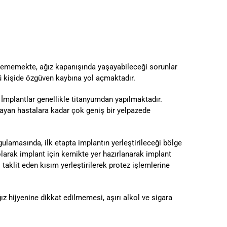
irememekte, ağız kapanışında yaşayabileceği sorunlar
 kişide özgüven kaybına yol açmaktadır.
 İmplantlar genellikle titanyumdan yapılmaktadır.
mayan hastalara kadar çok geniş bir yelpazede
ulamasında, ilk etapta implantın yerleştirileceği bölge
olarak implant için kemikte yer hazırlanarak implant
 taklit eden kısım yerleştirilerek protez işlemlerine
z hijyenine dikkat edilmemesi, aşırı alkol ve sigara