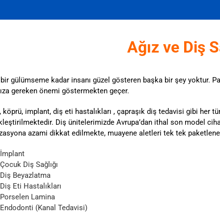
Ağız ve Diş S
bir gülümseme kadar insanı güzel gösteren başka bir şey yoktur. Parl
ıza gereken önemi göstermekten geçer.
 köprü, implant, diş eti hastalıkları , çapraşık diş tedavisi gibi her t
leştirilmektedir. Diş ünitelerimizde Avrupa’dan ithal son model cih
izasyona azami dikkat edilmekte, muayene aletleri tek tek paketlener
İmplant
Çocuk Diş Sağlığı
Diş Beyazlatma
Diş Eti Hastalıkları
Porselen Lamina
Endodonti (Kanal Tedavisi)