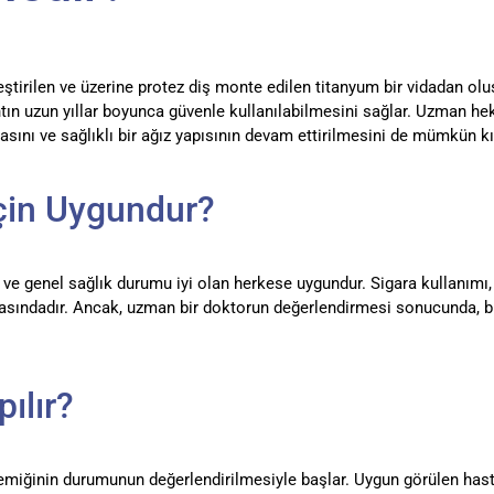
leştirilen ve üzerine protez diş monte edilen titanyum bir vidadan ol
ın uzun yıllar boyunca güvenle kullanılabilmesini sağlar. Uzman hek
ı ve sağlıklı bir ağız yapısının devam ettirilmesini de mümkün kıldı
için Uygundur?
 ve genel sağlık durumu iyi olan herkese uygundur. Sigara kullanımı,
 arasındadır. Ancak, uzman bir doktorun değerlendirmesi sonucunda, bu
ılır?
kemiğinin durumunun değerlendirilmesiyle başlar. Uygun görülen hasta