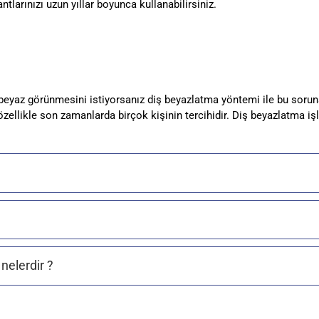
antlarınızı uzun yıllar boyunca kullanabilirsiniz.
aha beyaz görünmesini istiyorsanız diş beyazlatma yöntemi ile bu so
llikle son zamanlarda birçok kişinin tercihidir. Diş beyazlatma işlem
nelerdir ?