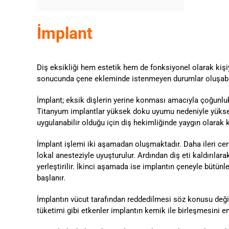
İmplant
Diş eksikliği hem estetik hem de fonksiyonel olarak kiş
sonucunda çene ekleminde istenmeyen durumlar oluşabilm
İmplant; eksik dişlerin yerine konması amacıyla çoğunlukl
Titanyum implantlar yüksek doku uyumu nedeniyle yüksek b
uygulanabilir olduğu için diş hekimliğinde yaygın olarak 
İmplant işlemi iki aşamadan oluşmaktadır. Daha ileri cer
lokal anesteziyle uyuşturulur. Ardından diş eti kaldırıla
yerleştirilir. İkinci aşamada ise implantın çeneyle bütünle
başlanır.
İmplantın vücut tarafından reddedilmesi söz konusu değil
tüketimi gibi etkenler implantın kemik ile birleşmesini en