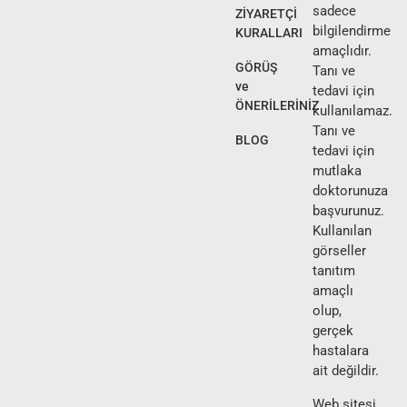
sadece
ZİYARETÇİ
bilgilendirme
KURALLARI
amaçlıdır.
GÖRÜŞ
Tanı ve
ve
tedavi için
ÖNERİLERİNİZ
kullanılamaz.
Tanı ve
BLOG
tedavi için
mutlaka
doktorunuza
başvurunuz.
Kullanılan
görseller
tanıtım
amaçlı
olup,
gerçek
hastalara
ait değildir.
Web sitesi