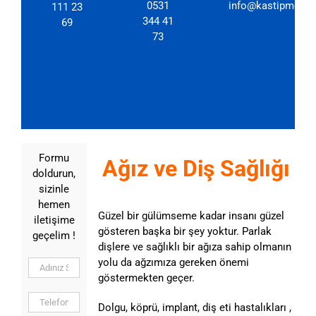
0531
info@kastipmerkez
111 23
344 41
69
73
Formu
Ağız ve Diş Sağlığı
doldurun,
sizinle
hemen
Güzel bir gülümseme kadar insanı güzel
iletişime
gösteren başka bir şey yoktur. Parlak
geçelim !
dişlere ve sağlıklı bir ağıza sahip olmanın
yolu da ağzımıza gereken önemi
göstermekten geçer.
Dolgu, köprü, implant, diş eti hastalıkları ,