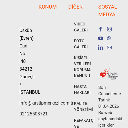
KONUM
DIĞER
SOSYAL
MEDYA
VİDEO
Üsküp
GALERİ
(Evren)
FOTO
Cad.
GALERİ
No
KİŞİSEL
:48
VERİLERİ
34212
KORUMA
KANUNU
Güneşli
/
HASTA
Son
İSTANBUL
HAKLARI
Güncelleme
Tarihi:
info@kastipmerkezi.com.tr
KALİTE
01.04.2026
YÖNETİMİ
Bu web
02125503721
sayfasındaki
REFAKATÇİ
içerikler
VE