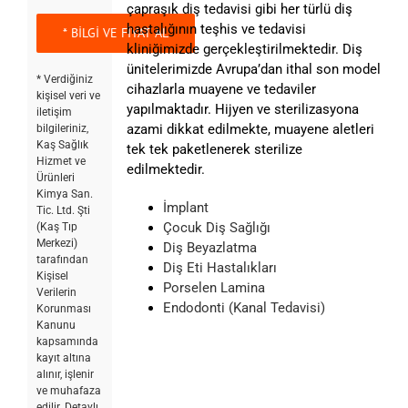
çapraşık diş tedavisi gibi her türlü diş
hastalığının teşhis ve tedavisi
kliniğimizde gerçekleştirilmektedir. Diş
ünitelerimizde Avrupa’dan ithal son model
* Verdiğiniz
cihazlarla muayene ve tedaviler
kişisel veri ve
yapılmaktadır. Hijyen ve sterilizasyona
iletişim
azami dikkat edilmekte, muayene aletleri
bilgileriniz,
Kaş Sağlık
tek tek paketlenerek sterilize
Hizmet ve
edilmektedir.
Ürünleri
Kimya San.
İmplant
Tic. Ltd. Şti
Çocuk Diş Sağlığı
(Kaş Tıp
Merkezi)
Diş Beyazlatma
tarafından
Diş Eti Hastalıkları
Kişisel
Porselen Lamina
Verilerin
Endodonti (Kanal Tedavisi)
Korunması
Kanunu
kapsamında
kayıt altına
alınır, işlenir
ve muhafaza
edilir. Detaylı