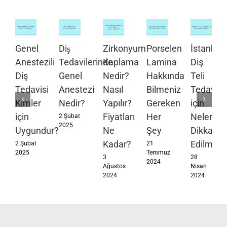
Genel
Diş
Zirkonyum
Porselen
İstanbul’
Anestezili
Tedavilerinde
Kaplama
Lamina
Diş
Diş
Genel
Nedir?
Hakkında
Teli
Tedavisi
Anestezi
Nasıl
Bilmeniz
Tedavisi
Kimler
Nedir?
Yapılır?
Gereken
için
için
Fiyatları
Her
Nelere
2 Şubat
2025
Uygundur?
Ne
Şey
Dikkat
Kadar?
Edilmeli?
2 Şubat
21
2025
Temmuz
3
28
2024
Ağustos
Nisan
2024
2024