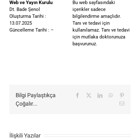
Web ve Yayın Kurulu
Bu web sayfasındaki
Dt. Bade Şenol
içerikler sadece
Oluşturma Tarihi :
bilgilendirme amaçlıdır.
13.07.2025
Tanı ve tedavi için
Güncelleme Tarihi : –
kullanılamaz. Tanı ve tedavi
için mutlaka doktorunuza
başvurunuz.
Bilgi Paylaştıkça
Facebook
X
LinkedIn
WhatsApp
Pinteres
Çoğalır...
E-
posta
İlişkili Yazılar