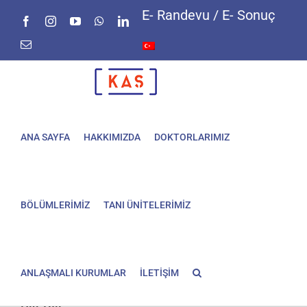
Skip
E- Randevu / E- Sonuç
Facebook
Instagram
YouTube
WhatsApp
LinkedIn
to
content
E-
posta
ANA SAYFA
HAKKIMIZDA
DOKTORLARIMIZ
BÖLÜMLERİMİZ
TANI ÜNİTELERİMİZ
ANLAŞMALI KURUMLAR
İLETİŞİM