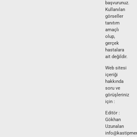
başvurunuz.
Kullanılan
görseller
tanıtım
amaçlı
olup,
gerçek
hastalara
ait değildir.
Web sitesi
içeriği
hakkında
soru ve
görüşleriniz
için :
Editör :
Gökhan
Uzunalan
info@kastipmer