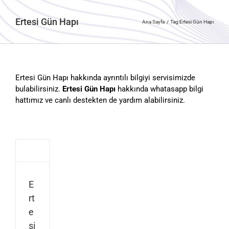
Ertesi Gün Hapı
Ana Sayfa
Tag:
Ertesi Gün Hapı
Ertesi Gün Hapı hakkında ayrıntılı bilgiyi servisimizde
bulabilirsiniz.
Ertesi Gün Hapı
hakkında whatasapp bilgi
hattımız ve canlı destekten de yardım alabilirsiniz.
E
rt
e
si