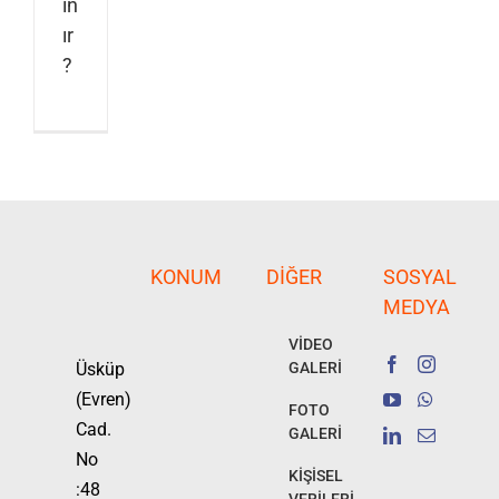
ın
ır
?
KONUM
DIĞER
SOSYAL
MEDYA
VİDEO
Üsküp
GALERİ
(Evren)
FOTO
Cad.
GALERİ
No
KİŞİSEL
:48