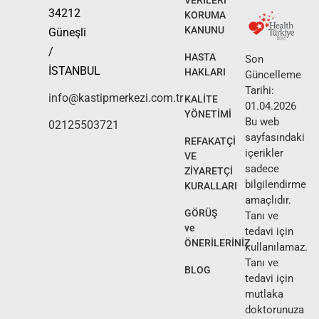
VERİLERİ
34212
KORUMA
KANUNU
Güneşli
/
HASTA
Son
İSTANBUL
HAKLARI
Güncelleme
Tarihi:
info@kastipmerkezi.com.tr
KALİTE
01.04.2026
YÖNETİMİ
Bu web
02125503721
sayfasındaki
REFAKATÇİ
içerikler
VE
sadece
ZİYARETÇİ
bilgilendirme
KURALLARI
amaçlıdır.
GÖRÜŞ
Tanı ve
ve
tedavi için
ÖNERİLERİNİZ
kullanılamaz.
Tanı ve
BLOG
tedavi için
mutlaka
doktorunuza