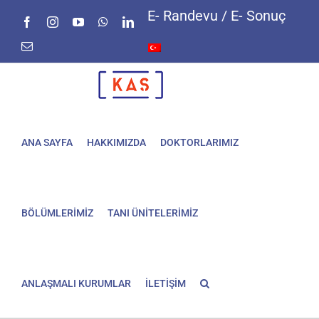
Skip
E- Randevu / E- Sonuç
Facebook
Instagram
YouTube
WhatsApp
LinkedIn
to
content
E-
posta
ANA SAYFA
HAKKIMIZDA
DOKTORLARIMIZ
BÖLÜMLERİMİZ
TANI ÜNİTELERİMİZ
ANLAŞMALI KURUMLAR
İLETİŞİM