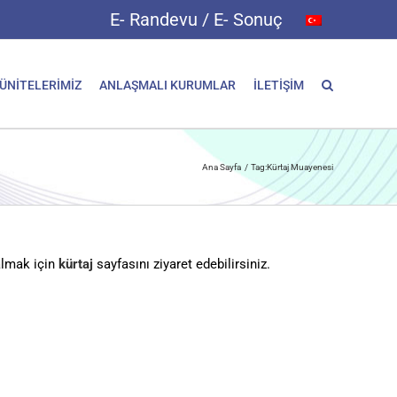
E- Randevu / E- Sonuç
 ÜNİTELERİMİZ
ANLAŞMALI KURUMLAR
İLETİŞİM
Ana Sayfa
Tag:
Kürtaj Muayenesi
almak için
kürtaj
sayfasını ziyaret edebilirsiniz.