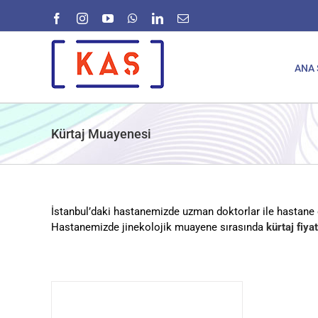
Skip
Facebook
Instagram
YouTube
WhatsApp
LinkedIn
E-
to
posta
content
ANA 
Kürtaj Muayenesi
İstanbul’daki hastanemizde uzman doktorlar ile hastane 
Hastanemizde jinekolojik muayene sırasında
kürtaj fiyat