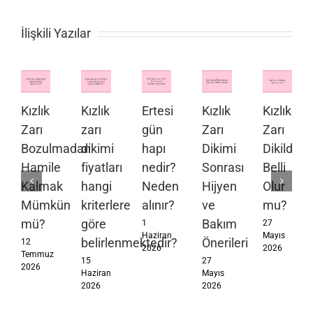
İlişkili Yazılar
Kızlık
Kızlık
Ertesi
Kızlık
Kızlık
Zarı
zarı
gün
Zarı
Zarı
Bozulmadan
dikimi
hapı
Dikimi
Dikildiği
Hamile
fiyatları
nedir?
Sonrası
Belli
Kalmak
hangi
Neden
Hijyen
Olur
Mümkün
kriterlere
alınır?
ve
mu?
mü?
göre
Bakım
1
27
Haziran
Mayıs
belirlenmektedir?
Önerileri
12
2026
2026
Temmuz
15
27
2026
Haziran
Mayıs
2026
2026