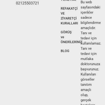
Bu web
02125503721
sayfasındaki
REFAKATÇİ
içerikler
VE
sadece
ZİYARETÇİ
bilgilendirme
KURALLARI
amaçlıdır.
GÖRÜŞ
Tanı ve
ve
tedavi için
ÖNERİLERİNİZ
kullanılamaz.
Tanı ve
BLOG
tedavi için
mutlaka
doktorunuza
başvurunuz.
Kullanılan
görseller
tanıtım
amaçlı
olup,
gerçek