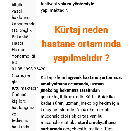
tahliyesi
vakum yöntemiyle
bilgiler
yapılmaktadır.
yasal
haklarınız
kapsamında
Kürtaj neden
(TC Sağlık
Bakanlığı
hastane ortamında
Hasta
Hakları
yapılmalıdır ?
Yönetmeliği
RG
01.08.1998,23420
) tümüyle
Kürtaj işlemi
hijyenik hastane şartlarında,
gizli
ameliyathane ortamında, uzman
tutulmaktadır.
jinekolog hekiminiz tarafından
Üçüncü
gerçekleştirilmektedir. Kürtaj
5 dakika
kişilere
kadar süren, uzman jinekolog hekim için
hastalığınız
kolay bir işlemdir. Ancak her cerrahi
ve
müdahale gibi riskler taşıyan bu
tedaviniz
müdahale mutlaka
steril ameliyathane
hakkında
şartlarında
gerçekleştirilmelidir. Tüm