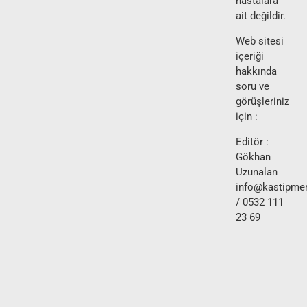
hastalara
ait değildir.
Web sitesi
içeriği
hakkında
soru ve
görüşleriniz
için :
Editör :
Gökhan
Uzunalan
info@kastipmer
/ 0532 111
23 69