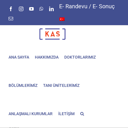
Skip
E- Randevu / E- Sonuç
Facebook
Instagram
YouTube
WhatsApp
LinkedIn
to
content
E-
posta
ANA SAYFA
HAKKIMIZDA
DOKTORLARIMIZ
BÖLÜMLERİMİZ
TANI ÜNİTELERİMİZ
ANLAŞMALI KURUMLAR
İLETİŞİM
Kürtajın