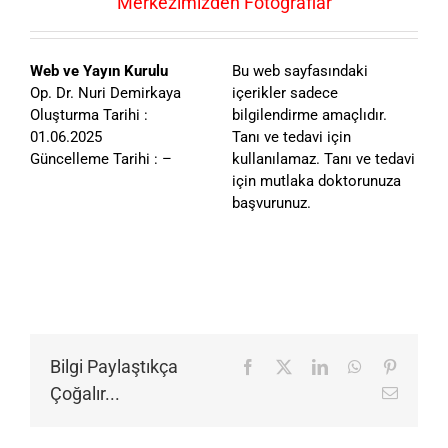
Merkezimizden Fotoğraflar
Web ve Yayın Kurulu
Bu web sayfasındaki
Op. Dr. Nuri Demirkaya
içerikler sadece
Oluşturma Tarihi :
bilgilendirme amaçlıdır.
01.06.2025
Tanı ve tedavi için
Güncelleme Tarihi : –
kullanılamaz. Tanı ve tedavi
için mutlaka doktorunuza
başvurunuz.
Bilgi Paylaştıkça
Facebook
X
LinkedIn
WhatsApp
Pinteres
Çoğalır...
E-
posta