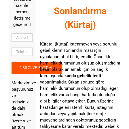
sizinle
Sonlandırma
hemen
iletişime
(Kürtaj)
geçelim !
Küretaj (kürtaj) istenmeyen veya sorunlu
gebeliklerin sonlandırılması için
uygulanan tıbbi bir işlemdir. Öncelikle
hamilelik durumunun oluşup oluşmadığını
kesin olarak anlamak için bir sağlık
kuruluşunda
kanda gebelik testi
yaptırılmalıdır. Çıkan sonuca göre
Merkezimize
hamilelik durumunun olup olmadığı, eğer
başvurunuz
hamilelik varsa hangi haftada olunduğu
ve
gibi bilgiler ortaya çıkar. Bunun üzerine
tedaviniz
hastadan gelen istemli kürtaj isteğinin
de dahil
ardından veya yapılacak jinekolojik
olmak
muayene ardından doktorunuz gebeliğin
üzere size
tahliyesine karar verebilmektedir. Gebelik
ait tüm