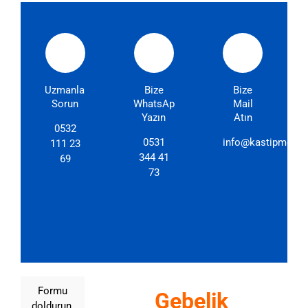
Uzmanlarımıza
Bize
Bize
Sorun
WhatsApp'dan
Mail
Yazın
Atın
0532
0531
info@kastipmerkez
111 23
344 41
69
73
Formu
Gebelik
doldurun,