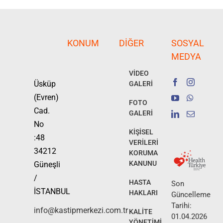
KONUM
DIĞER
SOSYAL
MEDYA
VİDEO
Üsküp
GALERİ
(Evren)
FOTO
Cad.
GALERİ
No
KİŞİSEL
:48
VERİLERİ
34212
KORUMA
KANUNU
Güneşli
/
HASTA
Son
İSTANBUL
HAKLARI
Güncelleme
Tarihi:
info@kastipmerkezi.com.tr
KALİTE
01.04.2026
YÖNETİMİ