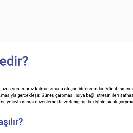
edir?
a uzun süre maruz kalma sonucu oluşan bir durumdur. Vücut ısısının
şmasıyla gerçekleşir. Güneş çarpması, ısıya bağlı stresin ileri safhası
eme yoluyla ısısını düzenlemekte zorlanır, bu da kişinin sıcak çarpması
şılır?