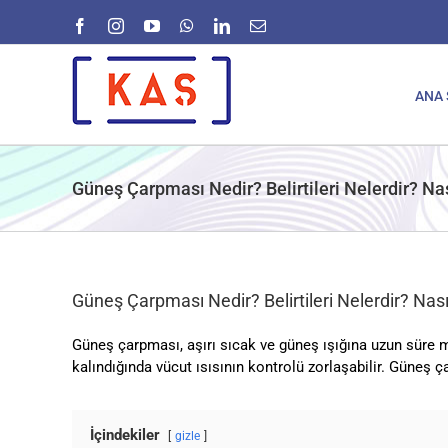
Skip
Facebook
Instagram
YouTube
WhatsApp
LinkedIn
E-
to
posta
content
ANA 
Güneş Çarpması Nedir? Belirtileri Nelerdir? Nas
Güneş Çarpması Nedir? Belirtileri Nelerdir? Nasıl
Güneş çarpması, aşırı sıcak ve güneş ışığına uzun süre ma
kalındığında vücut ısısının kontrolü zorlaşabilir. Güneş
İçindekiler
gizle