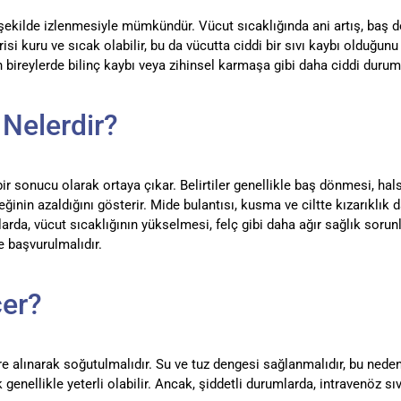
r şekilde izlenmesiyle mümkündür. Vücut sıcaklığında ani artış, baş 
derisi kuru ve sıcak olabilir, bu da vücutta ciddi bir sıvı kaybı olduğu
 bireylerde bilinç kaybı veya zihinsel karmaşa gibi daha ciddi durum
 Nelerdir?
ir sonucu olarak ortaya çıkar. Belirtiler genellikle baş dönmesi, halsi
ğinin azaldığını gösterir. Mide bulantısı, kusma ve ciltte kızarıklık d
rda, vücut sıcaklığının yükselmesi, felç gibi daha ağır sağlık sorunla
 başvurulmalıdır.
er?
e alınarak soğutulmalıdır. Su ve tuz dengesi sağlanmalıdır, bu nedenl
nellikle yeterli olabilir. Ancak, şiddetli durumlarda, intravenöz sıvı 