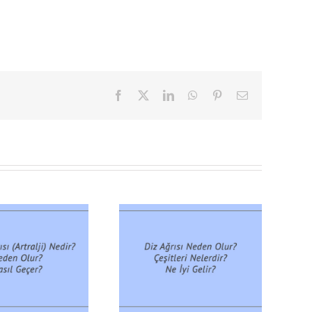
Facebook
X
LinkedIn
WhatsApp
Pinterest
E-
posta