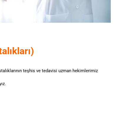
alıkları)
astalıklarının teşhis ve tedavisi uzman hekimlerimiz
ız.