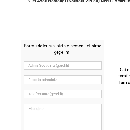
El Ayak Hastalığı (Koksaki Virüsü) Nedir? Belirtile
Formu doldurun, sizinle hemen iletişime
geçelim !
Diabet
tarafı
Tüm s