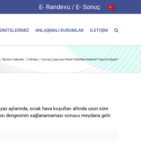
E- Randevu / E- Sonuç
 ÜNİTELERİMİZ
ANLAŞMALI KURUMLAR
İLETİŞİM
Bizden Haberler
Dahiliye
Güneş Çarpması Nedir? Belirtileri Nelerdir? Nasıl Anlaşılır?
yaz aylarında, sıcak hava koşulları altında uzun süre
ile ısı dengesinin sağlanamaması sonucu meydana gelir.