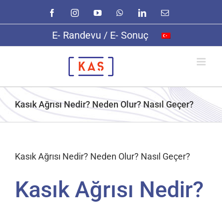
Skip
Facebook
Instagram
YouTube
WhatsApp
LinkedIn
E-
to
posta
content
E- Randevu / E- Sonuç
Kasık Ağrısı Nedir? Neden Olur? Nasıl Geçer?
Kasık Ağrısı Nedir? Neden Olur? Nasıl Geçer?
Kasık Ağrısı Nedir?