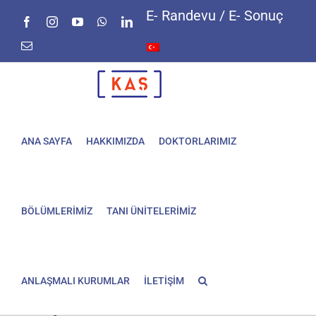
Skip
E- Randevu / E- Sonuç
Facebook
Instagram
YouTube
WhatsApp
LinkedIn
to
content
E-
posta
ANA SAYFA
HAKKIMIZDA
DOKTORLARIMIZ
BÖLÜMLERİMİZ
TANI ÜNİTELERİMİZ
ANLAŞMALI KURUMLAR
İLETİŞİM
Özofajit