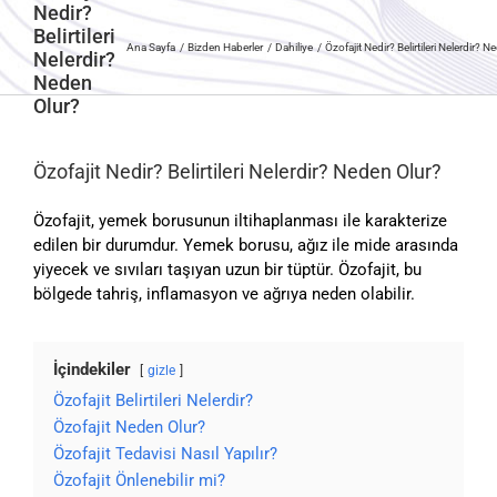
Nedir?
Belirtileri
Ana Sayfa
Bizden Haberler
Dahiliye
Özofajit Nedir? Belirtileri Nelerdir? 
Nelerdir?
Neden
Olur?
Özofajit Nedir? Belirtileri Nelerdir? Neden Olur?
Özofajit, yemek borusunun iltihaplanması ile karakterize
edilen bir durumdur. Yemek borusu, ağız ile mide arasında
yiyecek ve sıvıları taşıyan uzun bir tüptür. Özofajit, bu
bölgede tahriş, inflamasyon ve ağrıya neden olabilir.
İçindekiler
gizle
Özofajit Belirtileri Nelerdir?
Özofajit Neden Olur?
Özofajit Tedavisi Nasıl Yapılır?
Özofajit Önlenebilir mi?