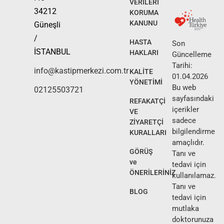
VERİLERİ
34212
KORUMA
KANUNU
Güneşli
/
HASTA
Son
İSTANBUL
HAKLARI
Güncelleme
Tarihi:
info@kastipmerkezi.com.tr
KALİTE
01.04.2026
YÖNETİMİ
Bu web
02125503721
sayfasındaki
REFAKATÇİ
içerikler
VE
sadece
ZİYARETÇİ
bilgilendirme
KURALLARI
amaçlıdır.
GÖRÜŞ
Tanı ve
ve
tedavi için
ÖNERİLERİNİZ
kullanılamaz.
Tanı ve
BLOG
tedavi için
mutlaka
doktorunuza