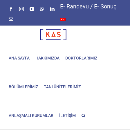
Skip
E- Randevu / E- Sonuç
Facebook
Instagram
YouTube
WhatsApp
LinkedIn
to
content
E-
posta
ANA SAYFA
HAKKIMIZDA
DOKTORLARIMIZ
BÖLÜMLERİMİZ
TANI ÜNİTELERİMİZ
ANLAŞMALI KURUMLAR
İLETİŞİM