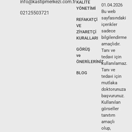
info@kastipmerkezi.com.tr
KALİTE
01.04.2026
YÖNETİMİ
Bu web
02125503721
sayfasındaki
REFAKATÇİ
içerikler
VE
sadece
ZİYARETÇİ
bilgilendirme
KURALLARI
amaçlıdır.
GÖRÜŞ
Tanı ve
ve
tedavi için
ÖNERİLERİNİZ
kullanılamaz.
Tanı ve
BLOG
tedavi için
mutlaka
doktorunuza
başvurunuz.
Kullanılan
görseller
tanıtım
amaçlı
olup,