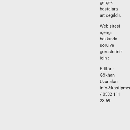
gerçek
hastalara
ait değildir.
Web sitesi
içeriği
hakkında
soru ve
görüşleriniz
için :
Editör :
Gökhan
Uzunalan
info@kastipmer
/ 0532 111
23 69