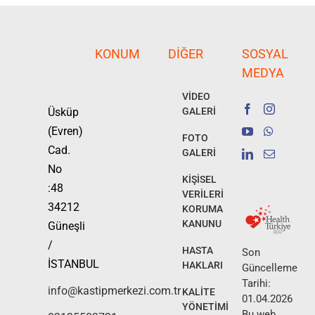
KONUM
DIĞER
SOSYAL
MEDYA
VİDEO
Üsküp
GALERİ
(Evren)
FOTO
Cad.
GALERİ
No
KİŞİSEL
:48
VERİLERİ
34212
KORUMA
KANUNU
Güneşli
/
HASTA
Son
İSTANBUL
HAKLARI
Güncelleme
Tarihi:
info@kastipmerkezi.com.tr
KALİTE
01.04.2026
YÖNETİMİ
Bu web