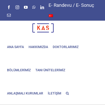
Skip
E- Randevu / E- Sonuç
Facebook
Instagram
YouTube
WhatsApp
LinkedIn
to
content
E-
posta
ANA SAYFA
HAKKIMIZDA
DOKTORLARIMIZ
BÖLÜMLERİMİZ
TANI ÜNİTELERİMİZ
ANLAŞMALI KURUMLAR
İLETİŞİM