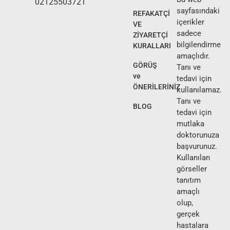
02125503721
sayfasındaki
REFAKATÇİ
içerikler
VE
sadece
ZİYARETÇİ
bilgilendirme
KURALLARI
amaçlıdır.
GÖRÜŞ
Tanı ve
ve
tedavi için
ÖNERİLERİNİZ
kullanılamaz.
Tanı ve
BLOG
tedavi için
mutlaka
doktorunuza
başvurunuz.
Kullanılan
görseller
tanıtım
amaçlı
olup,
gerçek
hastalara