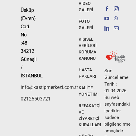
VİDEO
Üsküp
GALERİ
(Evren)
FOTO
Cad.
GALERİ
No
KİŞİSEL
:48
VERİLERİ
34212
KORUMA
KANUNU
Güneşli
/
HASTA
Son
İSTANBUL
HAKLARI
Güncelleme
Tarihi:
info@kastipmerkezi.com.tr
KALİTE
01.04.2026
YÖNETİMİ
Bu web
02125503721
sayfasındaki
REFAKATÇİ
içerikler
VE
sadece
ZİYARETÇİ
bilgilendirme
KURALLARI
amaçlıdır.