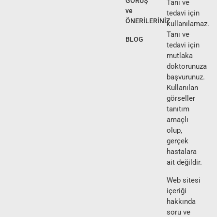
GÖRÜŞ
Tanı ve
ve
tedavi için
ÖNERİLERİNİZ
kullanılamaz.
Tanı ve
BLOG
tedavi için
mutlaka
doktorunuza
başvurunuz.
Kullanılan
görseller
tanıtım
amaçlı
olup,
gerçek
hastalara
ait değildir.
Web sitesi
içeriği
hakkında
soru ve