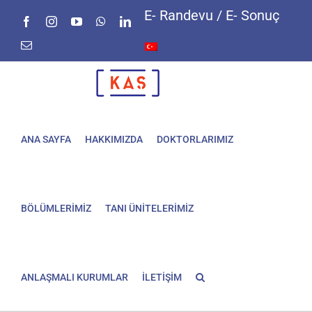
Skip
E- Randevu / E- Sonuç
Facebook
Instagram
YouTube
WhatsApp
LinkedIn
to
content
E-
posta
ANA SAYFA
HAKKIMIZDA
DOKTORLARIMIZ
BÖLÜMLERİMİZ
TANI ÜNİTELERİMİZ
ANLAŞMALI KURUMLAR
İLETİŞİM