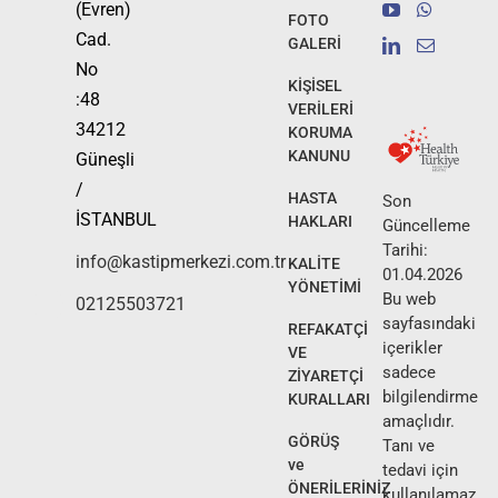
(Evren)
FOTO
Cad.
GALERİ
No
KİŞİSEL
:48
VERİLERİ
34212
KORUMA
KANUNU
Güneşli
/
HASTA
Son
İSTANBUL
HAKLARI
Güncelleme
Tarihi:
info@kastipmerkezi.com.tr
KALİTE
01.04.2026
YÖNETİMİ
Bu web
02125503721
sayfasındaki
REFAKATÇİ
içerikler
VE
sadece
ZİYARETÇİ
bilgilendirme
KURALLARI
amaçlıdır.
GÖRÜŞ
Tanı ve
ve
tedavi için
ÖNERİLERİNİZ
kullanılamaz.