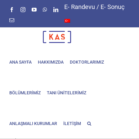
Skip
E- Randevu / E- Sonuç
Facebook
Instagram
YouTube
WhatsApp
LinkedIn
to
content
E-
posta
ANA SAYFA
HAKKIMIZDA
DOKTORLARIMIZ
BÖLÜMLERİMİZ
TANI ÜNİTELERİMİZ
ANLAŞMALI KURUMLAR
İLETİŞİM
Hipotiroidi