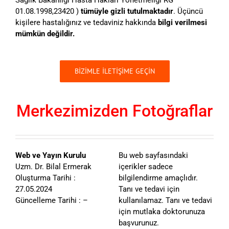
Sağlık Bakanlığı Hasta Hakları Yönetmeliği RG
01.08.1998,23420 )
tümüyle gizli tutulmaktadır
. Üçüncü
kişilere hastalığınız ve tedaviniz hakkında
bilgi verilmesi
mümkün değildir.
BİZİMLE İLETİŞİME GEÇİN
Merkezimizden Fotoğraflar
Web ve Yayın Kurulu
Bu web sayfasındaki
Uzm. Dr. Bilal Ermerak
içerikler sadece
Oluşturma Tarihi :
bilgilendirme amaçlıdır.
27.05.2024
Tanı ve tedavi için
Güncelleme Tarihi : –
kullanılamaz. Tanı ve tedavi
için mutlaka doktorunuza
başvurunuz.