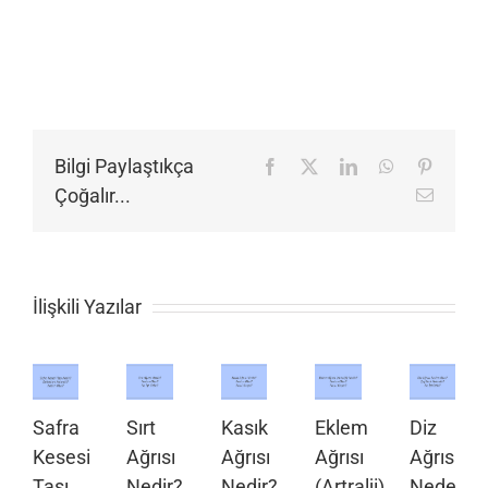
Bilgi Paylaştıkça
Facebook
X
LinkedIn
WhatsApp
Pinteres
Çoğalır...
E-
posta
İlişkili Yazılar
Safra
Sırt
Kasık
Eklem
Diz
Kesesi
Ağrısı
Ağrısı
Ağrısı
Ağrısı
Taşı
Nedir?
Nedir?
(Artralji)
Neden