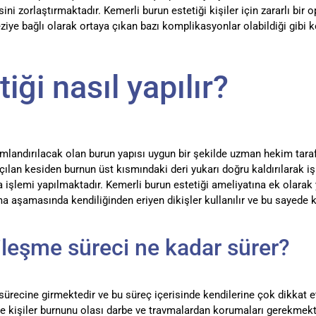
ini zorlaştırmaktadır. Kemerli burun estetiği kişiler için zararlı bi
ziye bağlı olarak ortaya çıkan bazı komplikasyonlar olabildiği gibi 
iği nasıl yapılır?
andırılacak olan burun yapısı uygun bir şekilde uzman hekim tarafı
ılan kesiden burnun üst kısmındaki deri yukarı doğru kaldırılarak iş
ma işlemi yapılmaktadır. Kemerli burun estetiği ameliyatına ek olara
 aşamasında kendiliğinden eriyen dikişler kullanılır ve bu sayede k
ileşme süreci ne kadar sürer?
 sürecine girmektedir ve bu süreç içerisinde kendilerine çok dikkat e
de kişiler burnunu olası darbe ve travmalardan korumaları gerekmekt