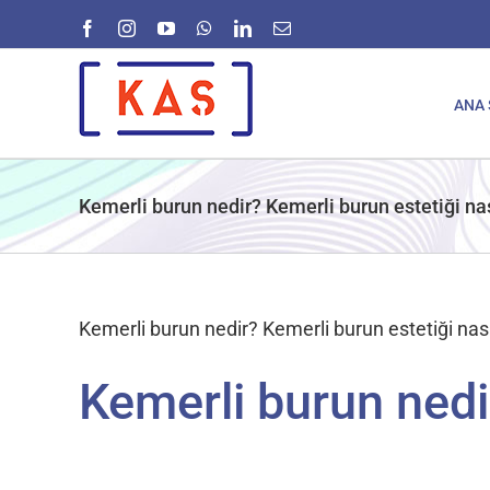
Skip
Facebook
Instagram
YouTube
WhatsApp
LinkedIn
E-
to
posta
content
ANA 
Kemerli burun nedir? Kemerli burun estetiği nas
Kemerli burun nedir? Kemerli burun estetiği nasıl
Kemerli burun nedi