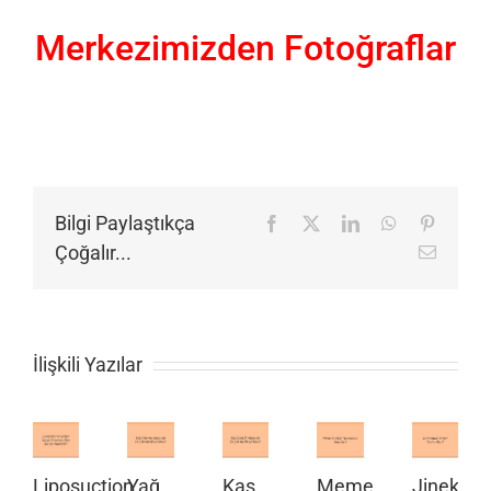
Merkezimizden Fotoğraflar
Bilgi Paylaştıkça
Facebook
X
LinkedIn
WhatsApp
Pinteres
Çoğalır...
E-
posta
İlişkili Yazılar
Liposuction
Yağ
Kaş
Meme
Jinekoma