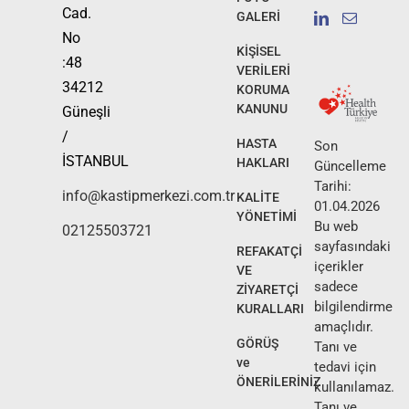
Cad.
GALERİ
No
KİŞİSEL
:48
VERİLERİ
34212
KORUMA
KANUNU
Güneşli
/
HASTA
Son
İSTANBUL
HAKLARI
Güncelleme
Tarihi:
info@kastipmerkezi.com.tr
KALİTE
01.04.2026
YÖNETİMİ
Bu web
02125503721
sayfasındaki
REFAKATÇİ
içerikler
VE
sadece
ZİYARETÇİ
bilgilendirme
KURALLARI
amaçlıdır.
GÖRÜŞ
Tanı ve
ve
tedavi için
ÖNERİLERİNİZ
kullanılamaz.
Tanı ve