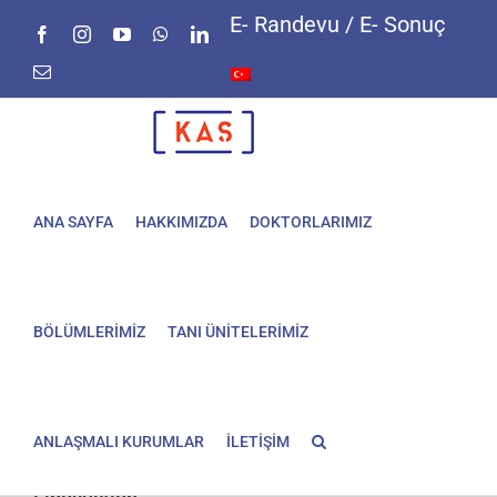
Skip
E- Randevu / E- Sonuç
Facebook
Instagram
YouTube
WhatsApp
LinkedIn
to
content
E-
posta
ANA SAYFA
HAKKIMIZDA
DOKTORLARIMIZ
BÖLÜMLERİMİZ
TANI ÜNİTELERİMİZ
ANLAŞMALI KURUMLAR
İLETİŞİM