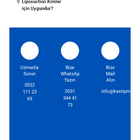
Liposuction Kimler
için Uygundur?
Uzmanlarımıza
Bize
Bize
Sorun
WhatsApp'dan
Mail
Yazın
Atın
0532
0531
info@kastipmerkez
111 23
344 41
69
73