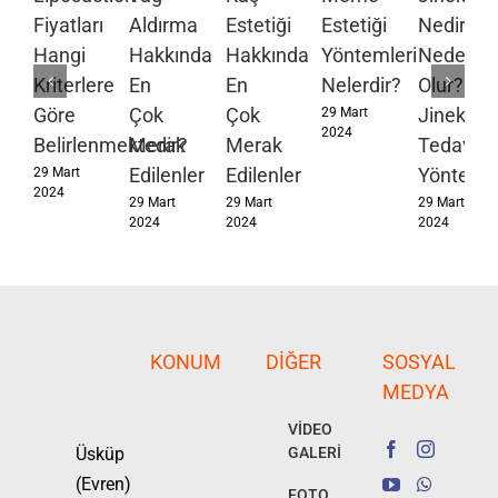
Fiyatları
Aldırma
Estetiği
Estetiği
Nedir?
Hangi
Hakkında
Hakkında
Yöntemleri
Neden
Kriterlere
En
En
Nelerdir?
Olur?
Göre
Çok
Çok
Jinekoma
29 Mart
2024
Belirlenmektedir?
Merak
Merak
Tedavi
Edilenler
Edilenler
Yöntemle
29 Mart
2024
29 Mart
29 Mart
29 Mart
2024
2024
2024
KONUM
DIĞER
SOSYAL
MEDYA
VİDEO
Üsküp
GALERİ
(Evren)
FOTO