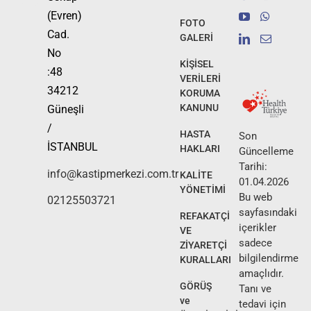
(Evren)
FOTO
Cad.
GALERİ
No
KİŞİSEL
:48
VERİLERİ
34212
KORUMA
KANUNU
Güneşli
/
HASTA
Son
İSTANBUL
HAKLARI
Güncelleme
Tarihi:
info@kastipmerkezi.com.tr
KALİTE
01.04.2026
YÖNETİMİ
Bu web
02125503721
sayfasındaki
REFAKATÇİ
içerikler
VE
sadece
ZİYARETÇİ
bilgilendirme
KURALLARI
amaçlıdır.
GÖRÜŞ
Tanı ve
ve
tedavi için