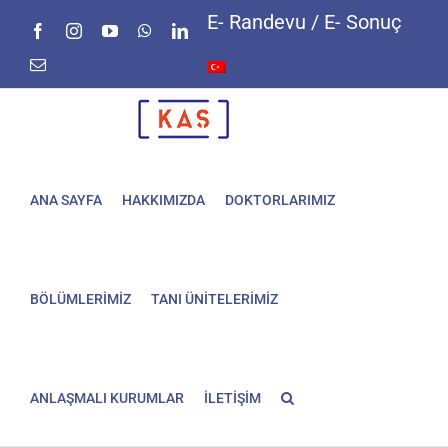
Skip
E- Randevu / E- Sonuç
Facebook
Instagram
YouTube
WhatsApp
LinkedIn
to
content
E-
posta
ANA SAYFA
HAKKIMIZDA
DOKTORLARIMIZ
BÖLÜMLERİMİZ
TANI ÜNİTELERİMİZ
ANLAŞMALI KURUMLAR
İLETİŞİM
Kepçe
kulak