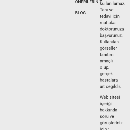
ÖNERİLERİNİZ
kullanılamaz.
Tanı ve
BLOG
tedavi için
mutlaka
doktorunuza
başvurunuz.
Kullanılan
görseller
tanıtım
amaçlı
olup,
gerçek
hastalara
ait değildir.
Web sitesi
içeriği
hakkında
soru ve
görüşleriniz
için :