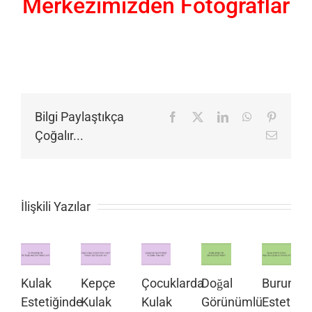
Merkezimizden Fotoğraflar
Bilgi Paylaştıkça
Facebook
X
LinkedIn
WhatsApp
Pinteres
Çoğalır...
E-
posta
İlişkili Yazılar
Kulak
Kepçe
Çocuklarda
Doğal
Burun
Estetiğinde
Kulak
Kulak
Görünümlü
Estetiği