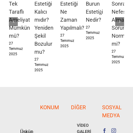
Tek
Estetiği
Estetiği
Burun
Sonrası
Taraflı
Kalıcı
Ne
Estetiği
Nefes
Ameliyat
mıdır?
Zaman
Nedir?
Alma
Mümkün
Yeniden
Yapılmalı?
Sorunları
27
Temmuz
mü?
Şekil
Normal
27
2025
Temmuz
Bozulur
mi?
27
2025
Temmuz
mu?
27
2025
Temmuz
27
2025
Temmuz
2025
KONUM
DIĞER
SOSYAL
MEDYA
VİDEO
Üsküp
GALERİ