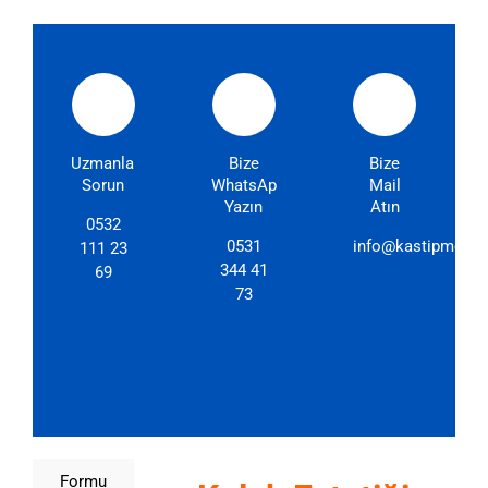
Uzmanlarımıza
Bize
Bize
Sorun
WhatsApp'dan
Mail
Yazın
Atın
0532
0531
info@kastipmerkez
111 23
344 41
69
73
Formu