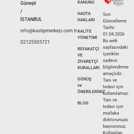
KANUNU
Güneşli
/
HASTA
Son
İSTANBUL
HAKLARI
Güncelleme
Tarihi:
info@kastipmerkezi.com.tr
KALİTE
01.04.2026
YÖNETİMİ
Bu web
02125503721
sayfasındaki
REFAKATÇİ
içerikler
VE
sadece
ZİYARETÇİ
bilgilendirme
KURALLARI
amaçlıdır.
GÖRÜŞ
Tanı ve
ve
tedavi için
ÖNERİLERİNİZ
kullanılamaz.
Tanı ve
BLOG
tedavi için
mutlaka
doktorunuza
başvurunuz.
Kullanılan