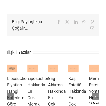
Bilgi Paylaştıkça
Facebook
X
LinkedIn
WhatsApp
Pinteres
Çoğalır...
E-
posta
İlişkili Yazılar
Liposuction
Liposuction
Yağ
Kaş
Meme
Fiyatları
Hakkında
Aldırma
Estetiği
Estetiği
Hangi
En
Hakkında
Hakkında
Yöntemle
Kriterlere
Çok
En
En
Nelerdir?
Göre
Merak
Çok
Çok
29 Mart