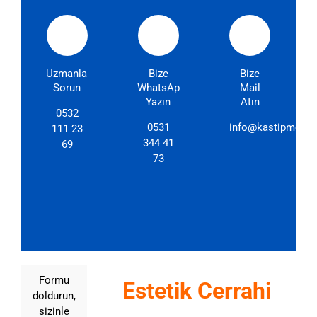
Uzmanlarımıza
Bize
Bize
Sorun
WhatsApp'dan
Mail
Yazın
Atın
0532
0531
info@kastipmerkez
111 23
344 41
69
73
Formu
Estetik Cerrahi
doldurun,
sizinle