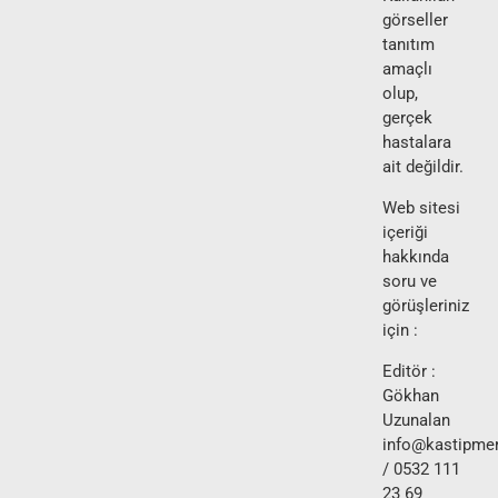
görseller
tanıtım
amaçlı
olup,
gerçek
hastalara
ait değildir.
Web sitesi
içeriği
hakkında
soru ve
görüşleriniz
için :
Editör :
Gökhan
Uzunalan
info@kastipmer
/ 0532 111
23 69