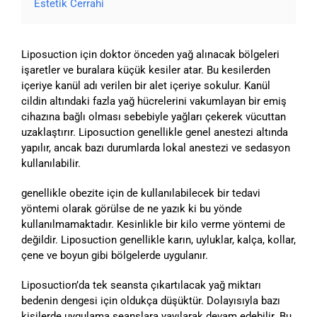
Estetik Cerrahi
Liposuction için doktor önceden yağ alınacak bölgeleri
işaretler ve buralara küçük kesiler atar. Bu kesilerden
içeriye kanül adı verilen bir alet içeriye sokulur. Kanül
cildin altındaki fazla yağ hücrelerini vakumlayan bir emiş
cihazına bağlı olması sebebiyle yağları çekerek vücuttan
uzaklaştırır. Liposuction genellikle genel anestezi altında
yapılır, ancak bazı durumlarda lokal anestezi ve sedasyon
kullanılabilir.
genellikle obezite için de kullanılabilecek bir tedavi
yöntemi olarak görülse de ne yazık ki bu yönde
kullanılmamaktadır. Kesinlikle bir kilo verme yöntemi de
değildir. Liposuction genellikle karın, uyluklar, kalça, kollar,
çene ve boyun gibi bölgelerde uygulanır.
Liposuction’da tek seansta çıkartılacak yağ miktarı
bedenin dengesi için oldukça düşüktür. Dolayısıyla bazı
kişilerde uygulama seanslara yayılarak devam edebilir. Bu