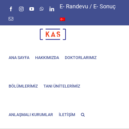
Skip
E- Randevu / E- Sonuç
Facebook
Instagram
YouTube
WhatsApp
LinkedIn
to
content
E-
posta
ANA SAYFA
HAKKIMIZDA
DOKTORLARIMIZ
BÖLÜMLERİMİZ
TANI ÜNİTELERİMİZ
ANLAŞMALI KURUMLAR
İLETİŞİM