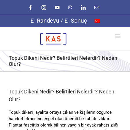
Skip
Facebook
Instagram
YouTube
WhatsApp
LinkedIn
E-
to
posta
content
E- Randevu / E- Sonuç
Topuk Dikeni Nedir? Belirtileri Nelerdir? Neden
Olur?
Topuk Dikeni Nedir? Belirtileri Nelerdir? Neden
Olur?
Topuk dikeni, ayakta ortaya çıkan ve kişilerin özgürce
hareket etmesine engel olan önemli bir rahatsızlıktır.
Plantar fasciitis olarak bilinen yaygın bir ayak rahatsızlığı