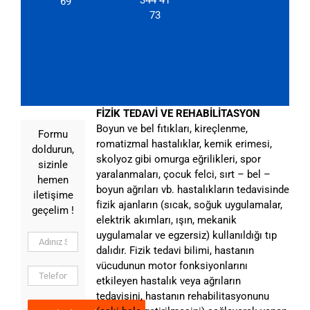
344 41
69
73
FİZİK TEDAVİ VE REHABİLİTASYON
Boyun ve bel fıtıkları, kireçlenme,
Formu
romatizmal hastalıklar, kemik erimesi,
doldurun,
skolyoz gibi omurga eğrilikleri, spor
sizinle
yaralanmaları, çocuk felci, sırt – bel –
hemen
boyun ağrıları vb. hastalıkların tedavisinde
iletişime
fizik ajanların (sıcak, soğuk uygulamalar,
geçelim !
elektrik akımları, ışın, mekanik
uygulamalar ve egzersiz) kullanıldığı tıp
dalıdır. Fizik tedavi bilimi, hastanın
vücudunun motor fonksiyonlarını
etkileyen hastalık veya ağrıların
tedavisini, hastanın rehabilitasyonunu