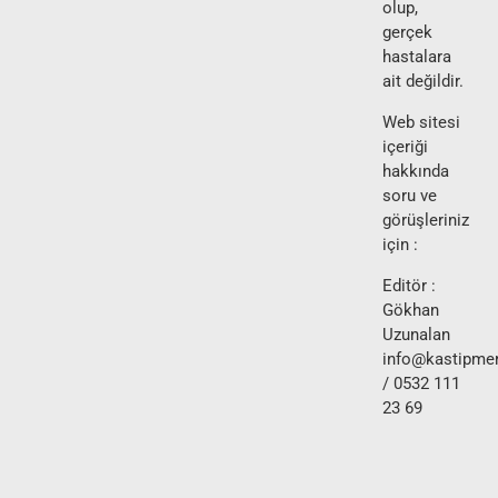
olup,
gerçek
hastalara
ait değildir.
Web sitesi
içeriği
hakkında
soru ve
görüşleriniz
için :
Editör :
Gökhan
Uzunalan
info@kastipmer
/ 0532 111
23 69