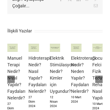
Çoğalır...
E-
posta
İlişkili Yazılar
Manuel
Hidroterapi
Elektrik
Elektroterapi
Çocuk
Terapi
Nedir?
Stimülasyonu
Nedir?
Felci
Nedir?
Nasıl
Nedir?
Neden
Fizik
Nasıl
Yapılır?
Kimler
Yapılır?
Tedavi
Yapılır?
Faydaları
için
Faydaları
Rehabili
Faydaları
Nelerdir?
Uygundur?
Nelerdir?
Nasıl
Nelerdir?
Yapılır?
27
12
10 Mart
Ekim
Nisan
2024
27
10 Mart
2024
2024
Ekim
2024