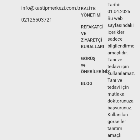
Tarihi:
info@kastipmerkezi.com.tr
KALİTE
01.04.2026
YÖNETİMİ
Bu web
02125503721
sayfasındaki
REFAKATÇİ
içerikler
VE
sadece
ZİYARETÇİ
bilgilendirme
KURALLARI
amaçlıdır.
GÖRÜŞ
Tanı ve
ve
tedavi için
ÖNERİLERİNİZ
kullanılamaz.
Tanı ve
BLOG
tedavi için
mutlaka
doktorunuza
başvurunuz.
Kullanılan
görseller
tanıtım
amaçlı