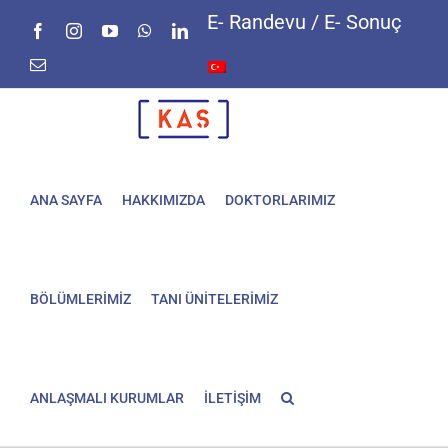
Skip
E- Randevu / E- Sonuç
Facebook
Instagram
YouTube
WhatsApp
LinkedIn
to
content
E-
posta
ANA SAYFA
HAKKIMIZDA
DOKTORLARIMIZ
BÖLÜMLERİMİZ
TANI ÜNİTELERİMİZ
ANLAŞMALI KURUMLAR
İLETİŞİM