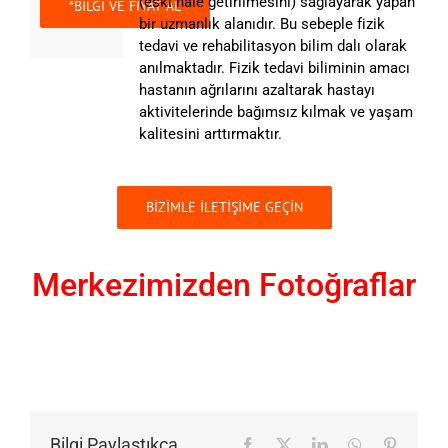
(eski hale getirilmesini) sağlayarak yapan
bir uzmanlık alanıdır. Bu sebeple fizik
tedavi ve rehabilitasyon bilim dalı olarak
anılmaktadır. Fizik tedavi biliminin amacı
hastanın ağrılarını azaltarak hastayı
aktivitelerinde bağımsız kılmak ve yaşam
kalitesini arttırmaktır.
BİZİMLE İLETİŞİME GEÇİN
Merkezimizden Fotoğraflar
Bilgi Paylaştıkça
Facebook
X
LinkedIn
WhatsApp
Pinteres