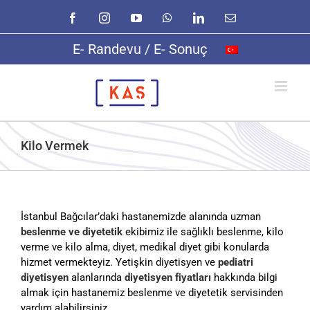
Skip
Facebook
Instagram
YouTube
WhatsApp
LinkedIn
E-
to
posta
content
E- Randevu / E- Sonuç
Kilo Vermek
İstanbul Bağcılar’daki hastanemizde alanında uzman
beslenme ve diyetetik
ekibimiz ile sağlıklı beslenme, kilo
verme ve kilo alma, diyet, medikal diyet gibi konularda
hizmet vermekteyiz. Yetişkin diyetisyen ve
pediatri
diyetisyen
alanlarında
diyetisyen fiyatları
hakkında bilgi
almak için hastanemiz beslenme ve diyetetik servisinden
yardım alabilirsiniz.