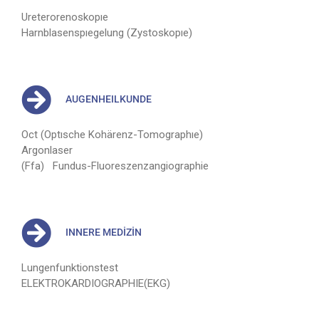
Ureterorenoskopıe
Harnblasenspıegelung (Zystoskopıe)
AUGENHEILKUNDE
Oct (Optısche Kohärenz-Tomographıe)
Argonlaser
(Ffa) Fundus-Fluoreszenzangiographie
INNERE MEDİZİN
Lungenfunktionstest
ELEKTROKARDIOGRAPHIE(EKG)