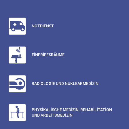
/LEISTUNGSPEKTRUM
NOTDIENST
EİNFRİFFSRÄUME
RADİOLOGİE UND NUKLEARMEDİZİN
PHYSİKALİSCHE MEDİZİN, REHABİLİTATİON
UND ARBEİTSMEDİZİN