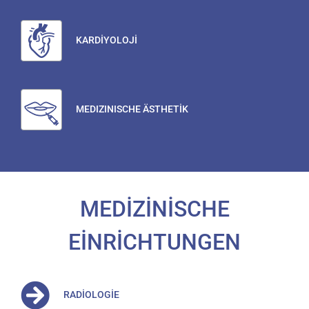
KARDİYOLOJİ
MEDIZINISCHE ÄSTHETİK
MEDİZİNİSCHE
EİNRİCHTUNGEN
RADİOLOGİE