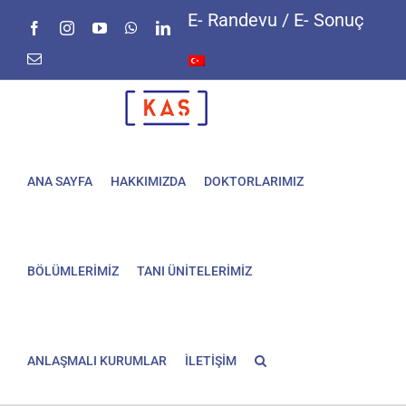
Skip
E- Randevu / E- Sonuç
Facebook
Instagram
YouTube
WhatsApp
LinkedIn
to
content
E-
posta
ANA SAYFA
HAKKIMIZDA
DOKTORLARIMIZ
BÖLÜMLERİMİZ
TANI ÜNİTELERİMİZ
ANLAŞMALI KURUMLAR
İLETİŞİM