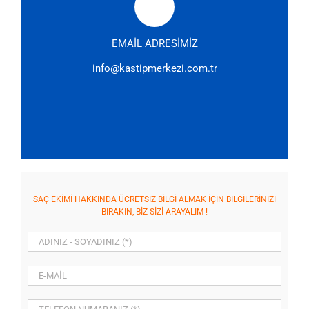
EMAİL ADRESİMİZ
info@kastipmerkezi.com.tr
SAÇ EKİMİ HAKKINDA ÜCRETSİZ BİLGİ ALMAK İÇİN BİLGİLERİNİZİ
BIRAKIN, BİZ SİZİ ARAYALIM !