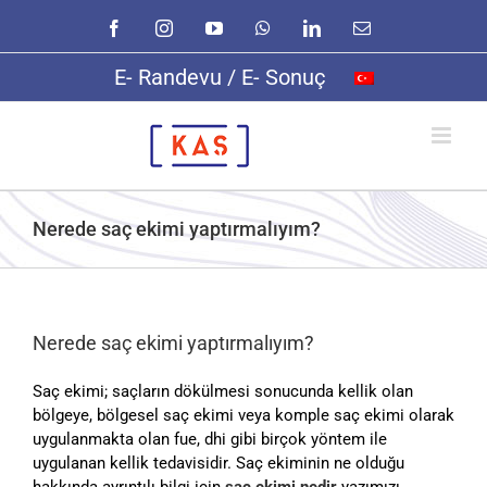
Skip
Facebook
Instagram
YouTube
WhatsApp
LinkedIn
E-
to
posta
content
E- Randevu / E- Sonuç
Nerede saç ekimi yaptırmalıyım?
Nerede saç ekimi yaptırmalıyım?
Saç ekimi; saçların dökülmesi sonucunda kellik olan
bölgeye, bölgesel saç ekimi veya komple saç ekimi olarak
uygulanmakta olan fue, dhi gibi birçok yöntem ile
uygulanan kellik tedavisidir. Saç ekiminin ne olduğu
hakkında ayrıntılı bilgi için
saç ekimi nedir
yazımızı