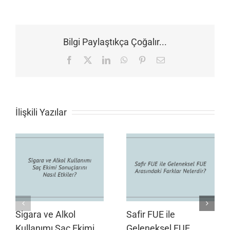
Bilgi Paylaştıkça Çoğalır...
Facebook
X
LinkedIn
WhatsApp
Pinterest
E-
posta
İlişkili Yazılar
Sigara ve Alkol
Safir FUE ile
Kullanımı Saç Ekimi
Geleneksel FUE