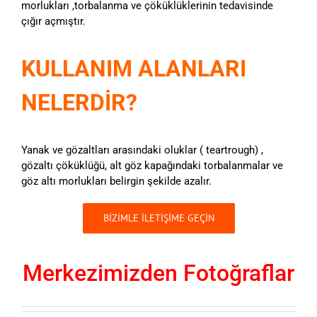
morlukları ,torbalanma ve çöküklüklerinin tedavisinde
çığır açmıştır.
KULLANIM ALANLARI
NELERDİR?
Yanak ve gözaltları arasındaki oluklar ( teartrough) ,
gözaltı çöküklüğü, alt göz kapağındaki torbalanmalar ve
göz altı morlukları belirgin şekilde azalır.
BİZİMLE İLETİŞİME GEÇİN
Merkezimizden Fotoğraflar