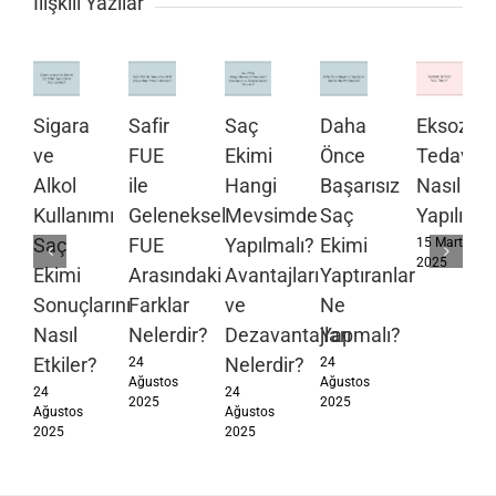
İlişkili Yazılar
Sigara
Safir
Saç
Daha
Eksozo
ve
FUE
Ekimi
Önce
Tedavisi
Alkol
ile
Hangi
Başarısız
Nasıl
Kullanımı
Geleneksel
Mevsimde
Saç
Yapılır?
Saç
FUE
Yapılmalı?
Ekimi
15 Mart
2025
Ekimi
Arasındaki
Avantajları
Yaptıranlar
Sonuçlarını
Farklar
ve
Ne
Nasıl
Nelerdir?
Dezavantajları
Yapmalı?
Etkiler?
Nelerdir?
24
24
Ağustos
Ağustos
24
24
2025
2025
Ağustos
Ağustos
2025
2025