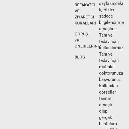
sayfasındaki
REFAKATÇİ
içerikler
VE
sadece
ZİYARETÇİ
bilgilendirme
KURALLARI
amaçlıdır.
GÖRÜŞ
Tanı ve
ve
tedavi için
ÖNERİLERİNİZ
kullanılamaz.
Tanı ve
BLOG
tedavi için
mutlaka
doktorunuza
başvurunuz.
Kullanılan
görseller
tanıtım
amaçlı
olup,
gerçek
hastalara