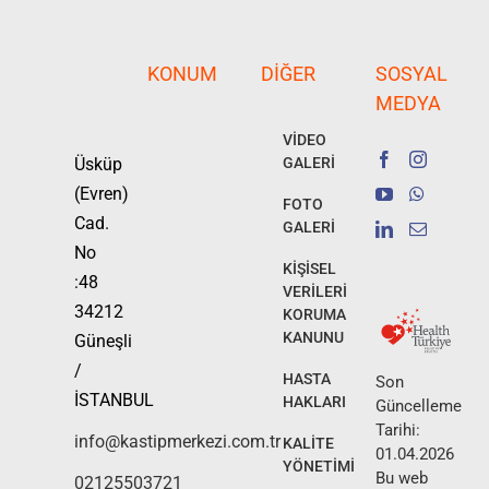
KONUM
DIĞER
SOSYAL
MEDYA
VİDEO
Üsküp
GALERİ
(Evren)
FOTO
Cad.
GALERİ
No
KİŞİSEL
:48
VERİLERİ
34212
KORUMA
KANUNU
Güneşli
/
HASTA
Son
İSTANBUL
HAKLARI
Güncelleme
Tarihi:
info@kastipmerkezi.com.tr
KALİTE
01.04.2026
YÖNETİMİ
Bu web
02125503721