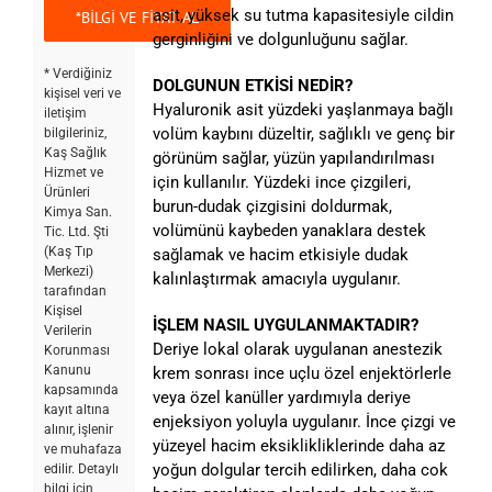
asit, yüksek su tutma kapasitesiyle cildin
gerginliğini ve dolgunluğunu sağlar.
* Verdiğiniz
DOLGUNUN ETKİSİ NEDİR?
kişisel veri ve
Hyaluronik asit yüzdeki yaşlanmaya bağlı
iletişim
volüm kaybını düzeltir, sağlıklı ve genç bir
bilgileriniz,
Kaş Sağlık
görünüm sağlar, yüzün yapılandırılması
Hizmet ve
için kullanılır. Yüzdeki ince çizgileri,
Ürünleri
burun-dudak çizgisini doldurmak,
Kimya San.
volümünü kaybeden yanaklara destek
Tic. Ltd. Şti
(Kaş Tıp
sağlamak ve hacim etkisiyle dudak
Merkezi)
kalınlaştırmak amacıyla uygulanır.
tarafından
Kişisel
İŞLEM NASIL UYGULANMAKTADIR?
Verilerin
Deriye lokal olarak uygulanan anestezik
Korunması
Kanunu
krem sonrası ince uçlu özel enjektörlerle
kapsamında
veya özel kanüller yardımıyla deriye
kayıt altına
enjeksiyon yoluyla uygulanır. İnce çizgi ve
alınır, işlenir
yüzeyel hacim eksiklikliklerinde daha az
ve muhafaza
yoğun dolgular tercih edilirken, daha cok
edilir. Detaylı
bilgi için