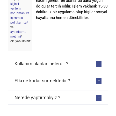
hacim gerektiren alanlarda daha yoğun
kişisel
dolgular tercih edilir. İşlem yaklaşık 15-30
verilerin
dakikalık bir uygulama olup kişiler sosyal
korunması ve
hayatlarına hemen dönebilirler.
işlenmesi
politikamızı*
ve
aydınlatma
metnini
*
okuyabilirsiniz.
Kullanım alanları nelerdir ?
Etki ne kadar sürmektedir ?
Nerede yaptırmalıyız ?