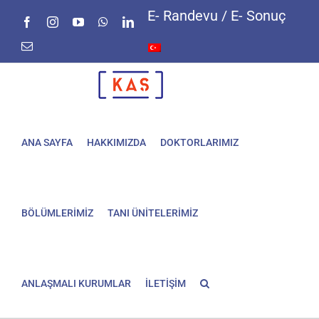
Skip
E- Randevu / E- Sonuç
Facebook
Instagram
YouTube
WhatsApp
LinkedIn
to
content
E-
posta
ANA SAYFA
HAKKIMIZDA
DOKTORLARIMIZ
BÖLÜMLERİMİZ
TANI ÜNİTELERİMİZ
ANLAŞMALI KURUMLAR
İLETİŞİM