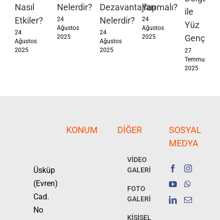
Nasıl
Nelerdir?
Dezavantajları
Yapmalı?
ile
Etkiler?
Nelerdir?
24
24
Yüz
Ağustos
Ağustos
24
24
Gençleşt
2025
2025
Ağustos
Ağustos
2025
2025
27
Temmuz
2025
KONUM
DIĞER
SOSYAL
MEDYA
VİDEO
Üsküp
GALERİ
(Evren)
FOTO
Cad.
GALERİ
No
KİŞİSEL