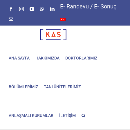
Skip
E- Randevu / E- Sonuç
Facebook
Instagram
YouTube
WhatsApp
LinkedIn
to
content
E-
posta
ANA SAYFA
HAKKIMIZDA
DOKTORLARIMIZ
BÖLÜMLERİMİZ
TANI ÜNİTELERİMİZ
ANLAŞMALI KURUMLAR
İLETİŞİM
Saç