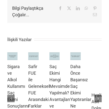
Bilgi Paylaştıkça
Facebook
X
LinkedIn
WhatsApp
Pinteres
Çoğalır...
E-
posta
İlişkili Yazılar
Sigara
Safir
Saç
Daha
ve
FUE
Ekimi
Önce
Alkol
ile
Hangi
Başarısız
Kullanımı
Geleneksel
Mevsimde
Saç
Saç
FUE
Yapılmalı?
Ekimi
Hyalüron
Ekimi
Arasındaki
Avantajları
Yaptıranlar
Asit
Sonuçlarını
Farklar
ve
Ne
Dolgusu