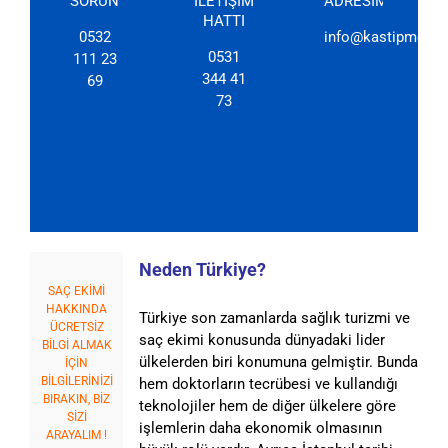
SORUN
İLETİŞİM
ADRESİMİZ
HATTI
0532
info@kastipmerkez
0531
111 23
344 41
69
73
Neden Türkiye?
SAÇ EKİMİ
HAKKINDA
Türkiye son zamanlarda sağlık turizmi ve
ÜCRETSİZ
saç ekimi konusunda dünyadaki lider
BİLGİ ALMAK
ülkelerden biri konumuna gelmiştir. Bunda
İÇİN
BİLGİLERİNİZİ
hem doktorların tecrübesi ve kullandığı
BIRAKIN, BİZ
teknolojiler hem de diğer ülkelere göre
SİZİ
işlemlerin daha ekonomik olmasının
ARAYALIM !