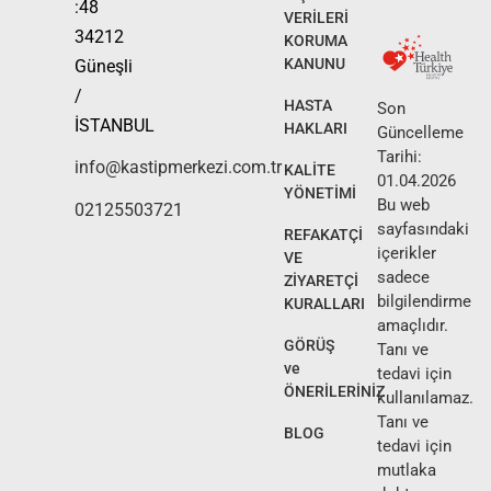
:48
VERİLERİ
34212
KORUMA
KANUNU
Güneşli
/
HASTA
Son
İSTANBUL
HAKLARI
Güncelleme
Tarihi:
info@kastipmerkezi.com.tr
KALİTE
01.04.2026
YÖNETİMİ
Bu web
02125503721
sayfasındaki
REFAKATÇİ
içerikler
VE
sadece
ZİYARETÇİ
bilgilendirme
KURALLARI
amaçlıdır.
GÖRÜŞ
Tanı ve
ve
tedavi için
ÖNERİLERİNİZ
kullanılamaz.
Tanı ve
BLOG
tedavi için
mutlaka