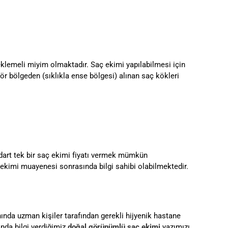
klemeli miyim olmaktadır. Saç ekimi yapılabilmesi için
r bölgeden (sıklıkla ense bölgesi) alınan saç kökleri
andart tek bir saç ekimi fiyatı vermek mümkün
ekimi muayenesi sonrasında bilgi sahibi olabilmektedir.
da uzman kişiler tarafından gerekli hijyenik hastane
da bilgi verdiğimiz
doğal görünümlü saç ekimi
yazımızı