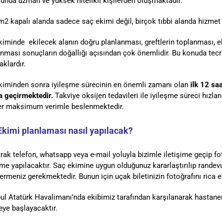
unda uzman ve yüksek nitelikli kişilerden oluşmaktadır.
2 kapalı alanda sadece saç ekimi değil, birçok tıbbi alanda hizmet 
kiminde ekilecek alanın doğru planlanması, greftlerin toplanması, 
nması sonuçların doğallığı açısından çok önemlidir. Bu konuda tecrüb
klardır.
kiminden sonra iyileşme sürecinin en önemli zamanı olan
ilk 12 sa
da geçirmektedir.
Takviye oksijen tedavileri ile iyileşme süreci hızl
ler maksimum verimle beslenmektedir.
Ekimi planlaması nasıl yapılacak?
arak telefon, whatsapp veya e-mail yoluyla bizimle iletişime geçip fo
e yapılacaktır. Saç ekimine uygun olduğunuz kararlaştırılıp randevu a
vermeniz gerekmektedir. Bunun için uçak biletinizin fotoğrafını rica 
ul Atatürk Havalimanı’nda ekibimiz tarafından karşılanarak hastanem
eye başlayacaktır.