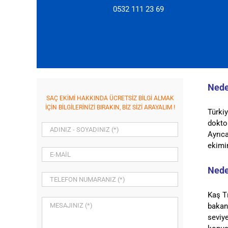
0532 111 23 69
Nede
SAÇ EKİMİ HAKKINDA ÜCRETSİZ BİLGİ ALMAK
İÇİN BİLGİLERİNİZİ BIRAKIN, BİZ SİZİ ARAYALIM !
Türki
doktor
Ayrıca
ekimin
Nede
Kaş T
bakanl
seviye