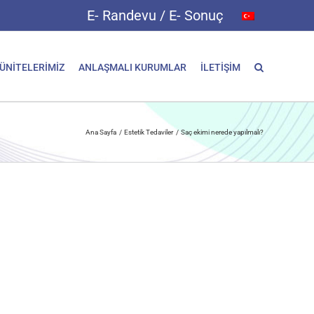
E- Randevu / E- Sonuç
 ÜNİTELERİMİZ
ANLAŞMALI KURUMLAR
İLETİŞİM
Ana Sayfa
Estetik Tedaviler
Saç ekimi nerede yapılmalı?