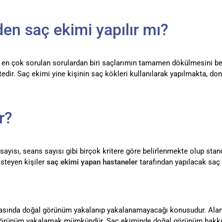
n saç ekimi yapılır mı?
an en çok sorulan sorulardan biri saçlarımın tamamen dökülmesini be
. Saç ekimi yine kişinin saç kökleri kullanılarak yapılmakta, donö
r?
 sayısı, seans sayısı gibi birçok kritere göre belirlenmekte olup st
isteyen kişiler
saç ekimi yapan hastaneler
tarafından yapılacak saç 
rasında doğal görünüm yakalanıp yakalanamayacağı konusudur. Alanın
 görünüm yakalamak mümkündür. Saç ekiminde doğal görünüm hakkın