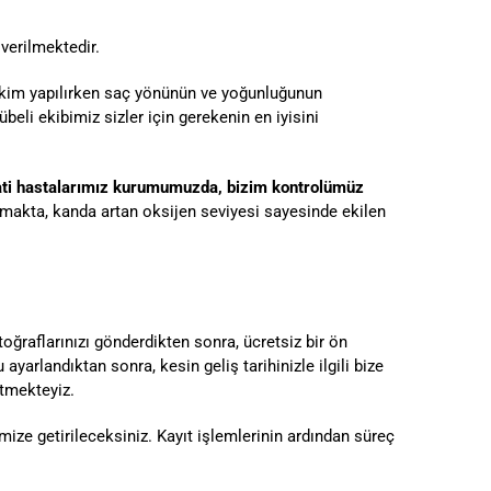
verilmektedir.
ekim yapılırken saç yönünün ve yoğunluğunun
eli ekibimiz sizler için gerekenin en iyisini
ati hastalarımız kurumumuzda, bizim kontrolümüz
anmakta, kanda artan oksijen seviyesi sayesinde ekilen
toğraflarınızı gönderdikten sonra, ücretsiz bir ön
yarlandıktan sonra, kesin geliş tarihinizle ilgili bize
etmekteyiz.
ize getirileceksiniz. Kayıt işlemlerinin ardından süreç