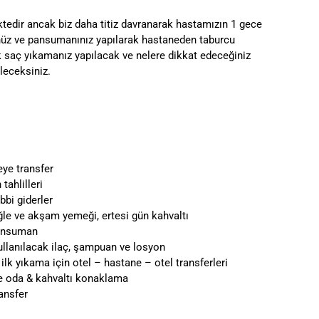
edir ancak biz daha titiz davranarak hastamızın 1 gece
nüz ve pansumanınız yapılarak hastaneden taburcu
lk saç yıkamanız yapılacak ve nelere dikkat edeceğiniz
leceksiniz.
ye transfer
tahlilleri
ıbbi giderler
le ve akşam yemeği, ertesi gün kahvaltı
ansuman
llanılacak ilaç, şampuan ve losyon
lk yıkama için otel – hastane – otel transferleri
lde oda & kahvaltı konaklama
ansfer