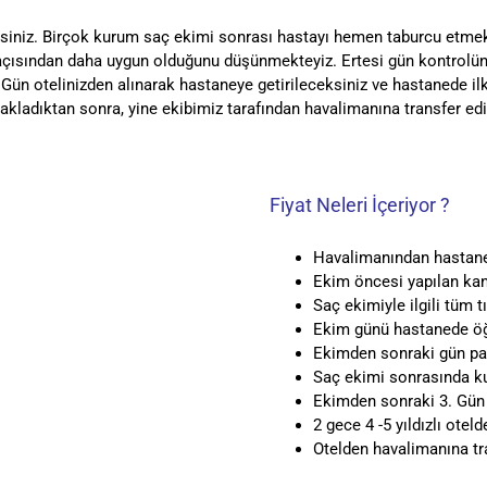
siniz. Birçok kurum saç ekimi sonrası hastayı hemen taburcu etmekt
 açısından daha uygun olduğunu düşünmekteyiz. Ertesi gün kontrolü
. Gün otelinizden alınarak hastaneye getirileceksiniz ve hastanede i
onakladıktan sonra, yine ekibimiz tarafından havalimanına transfer edi
Fiyat Neleri İçeriyor ?
Havalimanından hastane
Ekim öncesi yapılan kan 
Saç ekimiyle ilgili tüm t
Ekim günü hastanede öğ
Ekimden sonraki gün p
Saç ekimi sonrasında ku
Ekimden sonraki 3. Gün i
2 gece 4 -5 yıldızlı ote
Otelden havalimanına tr