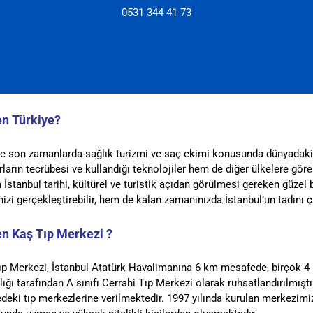
0531 344 41 73
n Türkiye?
ye son zamanlarda sağlık turizmi ve saç ekimi konusunda dünyadaki 
ların tecrübesi ve kullandığı teknolojiler hem de diğer ülkelere gö
 İstanbul tarihi, kültürel ve turistik açıdan görülmesi gereken güzel
izi gerçekleştirebilir, hem de kalan zamanınızda İstanbul’un tadını
ç
n Kaş Tıp Merkezi ?
ıp Merkezi, İstanbul Atatürk Havalimanına 6 km mesafede, birçok 4 –
ığı tarafından A sınıfı Cerrahi Tıp Merkezi olarak ruhsatlandırılmıştı
deki tıp merkezlerine verilmektedir. 1997 yılında kurulan merkezimiz