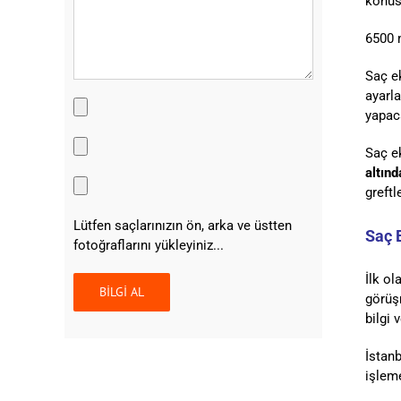
konus
6500 m
Saç e
ayarla
yapaca
Saç e
altın
greft
Lütfen saçlarınızın ön, arka ve üstten
Saç 
fotoğraflarını yükleyiniz...
İlk ol
görüşm
bilgi 
İstanb
işlem