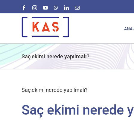
Skip
Facebook
Instagram
YouTube
WhatsApp
LinkedIn
E-
to
posta
content
ANA 
Saç ekimi nerede yapılmalı?
Saç ekimi nerede yapılmalı?
Saç ekimi nerede y