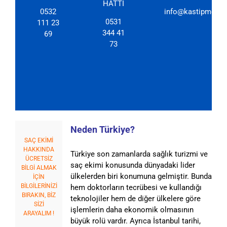
HATTI
0532
info@kastipmerkez
0531
111 23
344 41
69
73
Neden Türkiye?
SAÇ EKİMİ
HAKKINDA
Türkiye son zamanlarda sağlık turizmi ve
ÜCRETSİZ
saç ekimi konusunda dünyadaki lider
BİLGİ ALMAK
ülkelerden biri konumuna gelmiştir. Bunda
İÇİN
BİLGİLERİNİZİ
hem doktorların tecrübesi ve kullandığı
BIRAKIN, BİZ
teknolojiler hem de diğer ülkelere göre
SİZİ
işlemlerin daha ekonomik olmasının
ARAYALIM !
büyük rolü vardır. Ayrıca İstanbul tarihi,