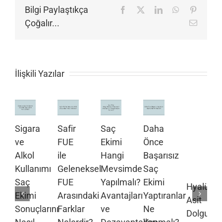
Bilgi Paylaştıkça
Facebook
X
LinkedIn
WhatsApp
Pinteres
Çoğalır...
E-
posta
İlişkili Yazılar
Sigara
Safir
Saç
Daha
ve
FUE
Ekimi
Önce
Alkol
ile
Hangi
Başarısız
Kullanımı
Geleneksel
Mevsimde
Saç
Saç
FUE
Yapılmalı?
Ekimi
Hyalüron
Ekimi
Arasındaki
Avantajları
Yaptıranlar
Asit
Sonuçlarını
Farklar
ve
Ne
Dolgusu