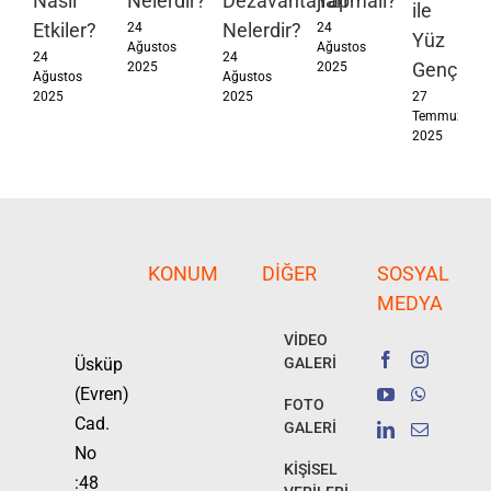
Nasıl
Nelerdir?
Dezavantajları
Yapmalı?
ile
Etkiler?
Nelerdir?
24
24
Yüz
Ağustos
Ağustos
24
24
Gençleşt
2025
2025
Ağustos
Ağustos
2025
2025
27
Temmuz
2025
KONUM
DIĞER
SOSYAL
MEDYA
VİDEO
Üsküp
GALERİ
(Evren)
FOTO
Cad.
GALERİ
No
KİŞİSEL
:48