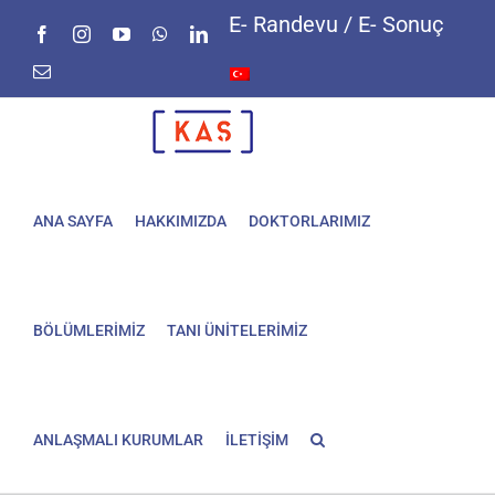
Skip
E- Randevu / E- Sonuç
Facebook
Instagram
YouTube
WhatsApp
LinkedIn
to
content
E-
posta
ANA SAYFA
HAKKIMIZDA
DOKTORLARIMIZ
BÖLÜMLERİMİZ
TANI ÜNİTELERİMİZ
ANLAŞMALI KURUMLAR
İLETİŞİM