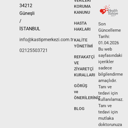
VERİLERİ
34212
KORUMA
KANUNU
Güneşli
/
HASTA
Son
İSTANBUL
HAKLARI
Güncelleme
Tarihi:
info@kastipmerkezi.com.tr
KALİTE
01.04.2026
YÖNETİMİ
Bu web
02125503721
sayfasındaki
REFAKATÇİ
içerikler
VE
sadece
ZİYARETÇİ
bilgilendirme
KURALLARI
amaçlıdır.
GÖRÜŞ
Tanı ve
ve
tedavi için
ÖNERİLERİNİZ
kullanılamaz.
Tanı ve
BLOG
tedavi için
mutlaka
doktorunuza