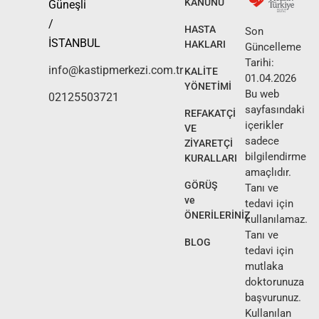
KANUNU
Güneşli
/
HASTA
Son
İSTANBUL
HAKLARI
Güncelleme
Tarihi:
info@kastipmerkezi.com.tr
KALİTE
01.04.2026
YÖNETİMİ
Bu web
02125503721
sayfasındaki
REFAKATÇİ
içerikler
VE
sadece
ZİYARETÇİ
bilgilendirme
KURALLARI
amaçlıdır.
GÖRÜŞ
Tanı ve
ve
tedavi için
ÖNERİLERİNİZ
kullanılamaz.
Tanı ve
BLOG
tedavi için
mutlaka
doktorunuza
başvurunuz.
Kullanılan