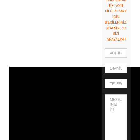
HAKKINDA
DETAYLI
BİLGİ ALMAK
İÇİN
BİLGİLERİNİZİ
BIRAKIN, BİZ
SİZİ
ARAYALIM !