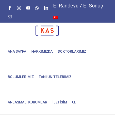
Skip
E- Randevu / E- Sonuç
Facebook
Instagram
YouTube
WhatsApp
LinkedIn
to
content
E-
posta
ANA SAYFA
HAKKIMIZDA
DOKTORLARIMIZ
BÖLÜMLERİMİZ
TANI ÜNİTELERİMİZ
ANLAŞMALI KURUMLAR
İLETİŞİM