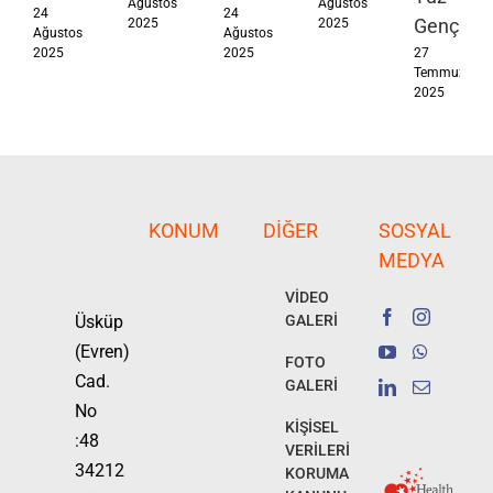
Ağustos
Ağustos
24
24
Gençleşt
2025
2025
Ağustos
Ağustos
2025
2025
27
Temmuz
2025
KONUM
DIĞER
SOSYAL
MEDYA
VİDEO
Üsküp
GALERİ
(Evren)
FOTO
Cad.
GALERİ
No
KİŞİSEL
:48
VERİLERİ
34212
KORUMA