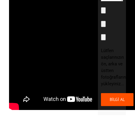
Lütfen
saçlarınızın
ön, arka ve
üstten
fotoğraflarını
yükleyiniz...