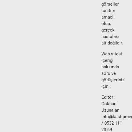
görseller
tanıtım
amaçlı
olup,
gerçek
hastalara
ait değildir.
Web sitesi
içeriği
hakkında
soru ve
görüşleriniz
için :
Editör :
Gökhan
Uzunalan
info@kastipmer
/ 0532 111
23 69