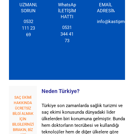
UZMANLARIMIZA
WhatsApp
EMAİL
SORUN
İLETİŞİM
ADRESİMİZ
HATTI
0532
info@kastipmerkez
0531
111 23
344 41
69
73
Neden Türkiye?
SAÇ EKİMİ
HAKKINDA
Türkiye son zamanlarda sağlık turizmi ve
ÜCRETSİZ
saç ekimi konusunda dünyadaki lider
BİLGİ ALMAK
ülkelerden biri konumuna gelmiştir. Bunda
İÇİN
BİLGİLERİNİZİ
hem doktorların tecrübesi ve kullandığı
BIRAKIN, BİZ
teknolojiler hem de diğer ülkelere göre