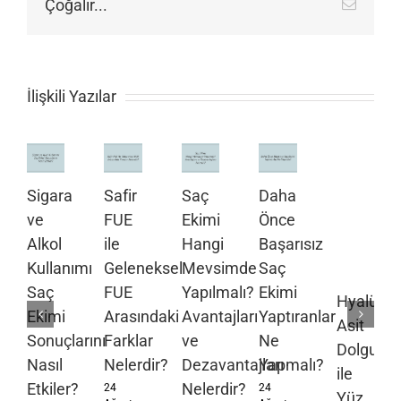
Çoğalır...
E-
posta
İlişkili Yazılar
Sigara
Safir
Saç
Daha
ve
FUE
Ekimi
Önce
Alkol
ile
Hangi
Başarısız
Kullanımı
Geleneksel
Mevsimde
Saç
Saç
FUE
Yapılmalı?
Ekimi
Hyalüron
Ekimi
Arasındaki
Avantajları
Yaptıranlar
Asit
Sonuçlarını
Farklar
ve
Ne
Dolgusu
Nasıl
Nelerdir?
Dezavantajları
Yapmalı?
ile
Etkiler?
Nelerdir?
24
24
Yüz