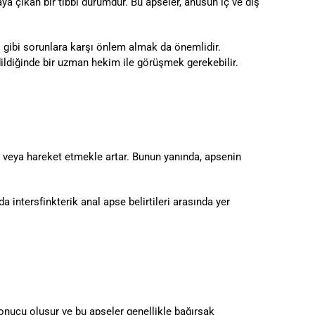
ya çıkan bir tıbbi durumdur. Bu apseler, anüsün iç ve dış
al gibi sorunlara karşı önlem almak da önemlidir.
k edildiğinde bir uzman hekim ile görüşmek gerekebilir.
mek veya hareket etmekle artar. Bunun yanında, apsenin
a intersfinkterik anal apse belirtileri arasında yer
ı sonucu oluşur ve bu apseler genellikle bağırsak