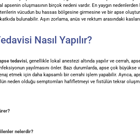
anal apsenin oluşmasının birçok nedeni vardır. En yaygın nedenlerden
terilerin vücudun bu hassas bölgesine girmesine ve bir apse oluştur
katkıda bulunabilir. Aşırı zorlama, anüs ve rektum arasındaki kasları
edavisi Nasıl Yapılır?
apse tedavisi
, genellikle lokal anestezi altında yapılır ve cerrah, aps
ve enfeksiyonun yayılmasını önler. Bazı durumlarda, apse çok büyüks
enaj etmek için daha kapsamlı bir cerrahi işlem yapabilir. Ayrıca, ap
fistülün neden olduğu semptomları hafifletmeyi ve fistülün tekrar olu
ürer?
lenler nelerdir?