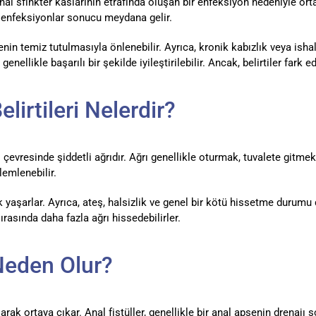
al sfinkter kaslarının etrafında oluşan bir enfeksiyon nedeniyle orta
l enfeksiyonlar sonucu meydana gelir.
enin temiz tutulmasıyla önlenebilir. Ayrıca, kronik kabızlık veya ish
genellikle başarılı bir şekilde iyileştirilebilir. Ancak, belirtiler far
lirtileri Nelerdir?
üs çevresinde şiddetli ağrıdır. Ağrı genellikle oturmak, tuvalete git
lemlenebilir.
 yaşarlar. Ayrıca, ateş, halsizlik ve genel bir kötü hissetme durumu d
rasında daha fazla ağrı hissedebilirler.
 Neden Olur?
larak ortaya çıkar. Anal fistüller, genellikle bir anal apsenin drenaj