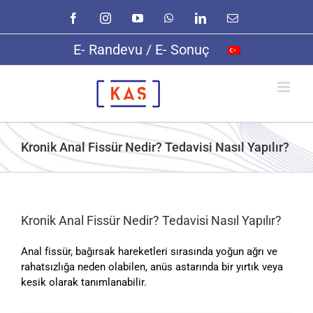
Skip
Facebook
Instagram
YouTube
WhatsApp
LinkedIn
E-
to
posta
content
E- Randevu / E- Sonuç
Kronik Anal Fissür Nedir? Tedavisi Nasıl Yapılır?
Kronik Anal Fissür Nedir? Tedavisi Nasıl Yapılır?
Anal fissür, bağırsak hareketleri sırasında yoğun ağrı ve
rahatsızlığa neden olabilen, anüs astarında bir yırtık veya
kesik olarak tanımlanabilir.