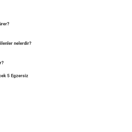
ürer?
lenler nelerdir?
r?
cek 5 Egzersiz