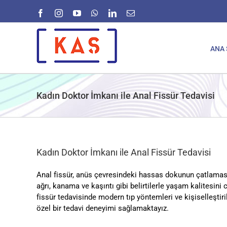
Skip
Facebook
Instagram
YouTube
WhatsApp
LinkedIn
E-
to
posta
content
ANA 
Kadın Doktor İmkanı ile Anal Fissür Tedavisi
Kadın Doktor İmkanı ile Anal Fissür Tedavisi
Anal fissür, anüs çevresindeki hassas dokunun çatlaması so
ağrı, kanama ve kaşıntı gibi belirtilerle yaşam kalitesini
fissür tedavisinde modern tıp yöntemleri ve kişiselleşti
özel bir tedavi deneyimi sağlamaktayız.