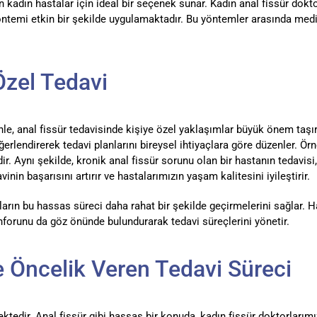
adın hastalar için ideal bir seçenek sunar. Kadın anal fissür doktor
yöntemi etkin bir şekilde uygulamaktadır. Bu yöntemler arasında medi
Özel Tedavi
enle, anal fissür tedavisinde kişiye özel yaklaşımlar büyük önem taşır
ğerlendirerek tedavi planlarını bireysel ihtiyaçlara göre düzenler. 
lidir. Aynı şekilde, kronik anal fissür sorunu olan bir hastanın tedav
inin başarısını artırır ve hastalarımızın yaşam kalitesini iyileştirir.
aların bu hassas süreci daha rahat bir şekilde geçirmelerini sağlar
onforunu da göz önünde bulundurarak tedavi süreçlerini yönetir.
e Öncelik Veren Tedavi Süreci
ir. Anal fissür gibi hassas bir konuda, kadın fissür doktorlarımızla