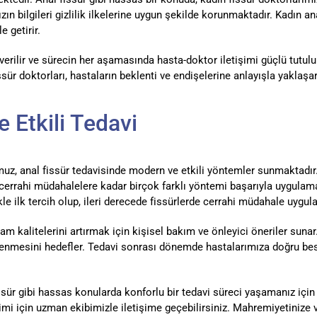
n bilgileri gizlilik ilkelerine uygun şekilde korunmaktadır. Kadın an
 getirir.
verilir ve sürecin her aşamasında hasta-doktor iletişimi güçlü tutulu
issür doktorları, hastaların beklenti ve endişelerine anlayışla yaklaş
 Etkili Tedavi
z, anal fissür tedavisinde modern ve etkili yöntemler sunmaktadır. 
rrahi müdahalelere kadar birçok farklı yöntemi başarıyla uygulamak
kle ilk tercih olup, ileri derecede fissürlerde cerrahi müdahale uygula
am kalitelerini artırmak için kişisel bakım ve önleyici öneriler suna
enmesini hedefler. Tedavi sonrası dönemde hastalarımıza doğru besle
r gibi hassas konularda konforlu bir tedavi süreci yaşamanız için 
yimi için uzman ekibimizle iletişime geçebilirsiniz. Mahremiyetinize 