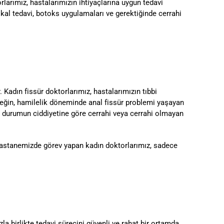
larımız, hastalarımızın ihtiyaçlarına uygun tedavi
kal tedavi, botoks uygulamaları ve gerektiğinde cerrahi
. Kadın fissür doktorlarımız, hastalarımızın tıbbi
Örneğin, hamilelik döneminde anal fissür problemi yaşayan
isi, durumun ciddiyetine göre cerrahi veya cerrahi olmayan
. Hastanemizde görev yapan kadın doktorlarımız, sadece
 birlikte tedavi sürecini güvenli ve rahat bir ortamda