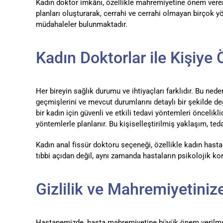
Kadın doktor imkânı, özellikle mahremiyetine önem veren k
planları oluşturarak, cerrahi ve cerrahi olmayan birçok 
müdahaleler bulunmaktadır.
Kadın Doktorlar ile Kişiye 
Her bireyin sağlık durumu ve ihtiyaçları farklıdır. Bu ned
geçmişlerini ve mevcut durumlarını detaylı bir şekilde de
bir kadın için güvenli ve etkili tedavi yöntemleri öncelik
yöntemlerle planlanır. Bu kişiselleştirilmiş yaklaşım, tedav
Kadın anal fissür doktoru seçeneği, özellikle kadın hast
tıbbi açıdan değil, aynı zamanda hastaların psikolojik k
Gizlilik ve Mahremiyetiniz
Hastanemizde, hasta mahremiyetine büyük önem verilmekted