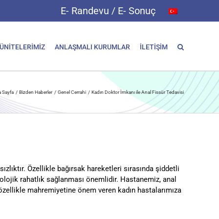
E- Randevu / E- Sonuç
 ÜNİTELERİMİZ
ANLAŞMALI KURUMLAR
İLETİŞİM
 Sayfa
Bizden Haberler
Genel Cerrahi
Kadın Doktor İmkanı ile Anal Fissür Tedavisi
lıktır. Özellikle bağırsak hareketleri sırasında şiddetli
ikolojik rahatlık sağlanması önemlidir. Hastanemiz, anal
, özellikle mahremiyetine önem veren kadın hastalarımıza